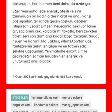
dokunuşun, her inlemen beni daha da azdırıyor.
Eğer Yenimahallede enerjik, ateşli ve sınır
tanımayan bir kadınla derin oral ve anal, vahşi
pozisyonlar, ter içinde geçen coşkulu geceler
istiyorsan Escort Elif seni heyecanla bekliyor. İçime
gir, saçlarımı çek, kalçalarımı tokatla, beni zevkten
titret; seni son damlana kadar boşaltacağım. Saygı,
hijyen ve kararlılıkla yaklaş, WhatsApp’tan yaz,
fantezilerini anlat; en çılgın ve en tatmin edici
şekilde yaşayalım. Yenimahalle escort Elif ile
geçireceğin zaman hayatının en enerjik ve
unutulmaz anısı olacak.
4 Ocak 2026 tarihinde yayınlandı, 886 kez okundu
ETİKETLER
Yenimahalle eskort
Ankara eskort
doğal eskort
kondomlu eskort
masaj yapan eskort