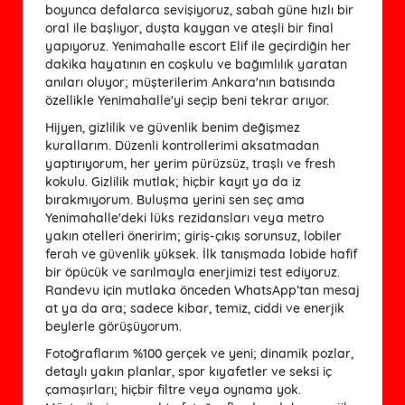
boyunca defalarca sevişiyoruz, sabah güne hızlı bir
oral ile başlıyor, duşta kaygan ve ateşli bir final
yapıyoruz. Yenimahalle escort Elif ile geçirdiğin her
dakika hayatının en coşkulu ve bağımlılık yaratan
anıları oluyor; müşterilerim Ankara'nın batısında
özellikle Yenimahalle'yi seçip beni tekrar arıyor.
Hijyen, gizlilik ve güvenlik benim değişmez
kurallarım. Düzenli kontrollerimi aksatmadan
yaptırıyorum, her yerim pürüzsüz, traşlı ve fresh
kokulu. Gizlilik mutlak; hiçbir kayıt ya da iz
bırakmıyorum. Buluşma yerini sen seç ama
Yenimahalle'deki lüks rezidansları veya metro
yakın otelleri öneririm; giriş-çıkış sorunsuz, lobiler
ferah ve güvenlik yüksek. İlk tanışmada lobide hafif
bir öpücük ve sarılmayla enerjimizi test ediyoruz.
Randevu için mutlaka önceden WhatsApp’tan mesaj
at ya da ara; sadece kibar, temiz, ciddi ve enerjik
beylerle görüşüyorum.
Fotoğraflarım %100 gerçek ve yeni; dinamik pozlar,
detaylı yakın planlar, spor kıyafetler ve seksi iç
çamaşırları; hiçbir filtre veya oynama yok.