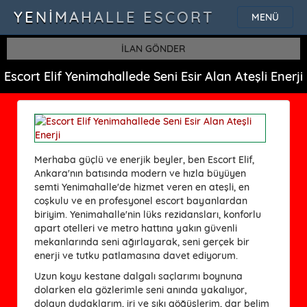
YENIMAHALLE ESCORT
MENÜ
İLAN GÖNDER
Escort Elif Yenimahallede Seni Esir Alan Ateşli Enerji
Merhaba güçlü ve enerjik beyler, ben Escort Elif,
Ankara'nın batısında modern ve hızla büyüyen
semti
Yenimahalle
'de hizmet veren en ateşli, en
coşkulu ve en profesyonel escort bayanlardan
biriyim. Yenimahalle'nin lüks rezidansları, konforlu
apart otelleri ve metro hattına yakın güvenli
mekanlarında seni ağırlayarak, seni gerçek bir
enerji ve tutku patlamasına davet ediyorum.
Uzun koyu kestane dalgalı saçlarımı boynuna
dolarken ela gözlerimle seni anında yakalıyor,
dolgun dudaklarım, iri ve sıkı göğüslerim, dar belim