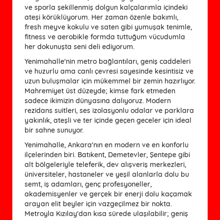
ve sporla şekillenmiş dolgun kalçalarımla içindeki
ateşi körüklüyorum. Her zaman özenle bakımlı,
fresh meyve kokulu ve saten gibi yumuşak tenimle,
fitness ve aerobikle formda tuttuğum vücudumla
her dokunuşta seni deli ediyorum.
Yenimahalle'nin metro bağlantıları, geniş caddeleri
ve huzurlu ama canlı çevresi sayesinde kesintisiz ve
uzun buluşmalar için mükemmel bir zemin hazırlıyor.
Mahremiyet üst düzeyde; kimse fark etmeden
sadece ikimizin dünyasına dalıyoruz. Modern
rezidans suitleri, ses izolasyonlu odalar ve parklara
yakınlık, ateşli ve ter içinde geçen geceler için ideal
bir sahne sunuyor.
Yenimahalle
, Ankara'nın en modern ve en konforlu
ilçelerinden biri. Batıkent, Demetevler, Şentepe gibi
alt bölgeleriyle teleferik, dev alışveriş merkezleri,
üniversiteler, hastaneler ve yeşil alanlarla dolu bu
semt, iş adamları, genç profesyoneller,
akademisyenler ve gerçek bir enerji dolu kaçamak
arayan elit beyler için vazgeçilmez bir nokta.
Metroyla Kızılay'dan kısa sürede ulaşılabilir; geniş