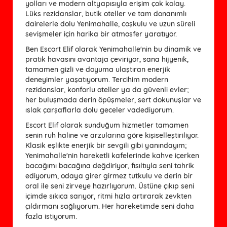
yolları ve modern altyapısıyla erişim çok kolay.
Lüks rezidanslar, butik oteller ve tam donanımlı
dairelerle dolu Yenimahalle, coşkulu ve uzun süreli
sevişmeler için harika bir atmosfer yaratıyor.
Ben Escort Elif olarak Yenimahalle'nin bu dinamik ve
pratik havasını avantaja çeviriyor, sana hijyenik,
tamamen gizli ve doyuma ulaştıran enerjik
deneyimler yaşatıyorum. Tercihim modern
rezidanslar, konforlu oteller ya da güvenli evler;
her buluşmada derin öpüşmeler, sert dokunuşlar ve
ıslak çarşaflarla dolu geceler vadediyorum.
Escort Elif olarak sunduğum hizmetler tamamen
senin ruh haline ve arzularına göre kişiselleştiriliyor.
Klasik eşlikte enerjik bir sevgili gibi yanındayım;
Yenimahalle'nin hareketli kafelerinde kahve içerken
bacağımı bacağına değdiriyor, fısıltıyla seni tahrik
ediyorum, odaya girer girmez tutkulu ve derin bir
oral ile seni zirveye hazırlıyorum. Üstüne çıkıp seni
içimde sıkıca sarıyor, ritmi hızla artırarak zevkten
çıldırmanı sağlıyorum. Her hareketimde seni daha
fazla istiyorum.