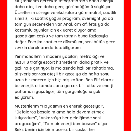
Müşterilerim gerçekte fotoğraflardan daha enerjik,
daha ateşli ve daha genç göründüğümü söylüyor.
Ücretlerim süreye ve ekstralara göre makul; saatlik
sınırsız, iki saatlik yoğun program, overnight ya da
tam gün seçenekleri var. Anal, cim cif, fetiş ya da
kostümlü oyunlar için ek ücret oluyor ama
yaşattığım coşku ve tam tatmin buna fazlasıyla
değer. Enerjim saatlerce düşmüyor, seni bütün gece
zevkin doruklarında tutabiliyorum.
Yenimahalle'nin modern yapıları, metro ağı ve
huzurlu trafiği escort hizmetlerini daha pratik ve
gizli hale getiriyor. İş molasında hızlı bir rahatlama,
alışveriş sonrası ateşli bir gece ya da hafta sonu
uzun bir macera için biçilmiş kaftan. Ben Elif olarak
bu enerjik ortamda sana gerçek bir tutku ve enerji
patlaması yaşatıyor, tüm yorgunluğunu yok
ediyorum.
Müşterilerim “Hayatımın en enerjik gecesiydi”,
“Defalarca boşaldım ama hala devam etmek
istiyordum”, “Ankara'ya her geldiğimde seni
arayacağım”, “Tam bir enerji bombasısın” diyor.
Seks benim için bir macera, bir coşku; her