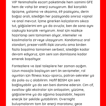
VIP Yenimahalle escort paketimde hem samimi GFE
hem de vahşi bir enerji sunuyorum. Bol karşılıklı
öpüşme, yalama ve okşama, 69 pozisyonu, derin
boğaz orali, istediğin her pozisyonda sınırsız vajinal
ve anal mevcut. İçime girerken kalçalarımı sıkıca
tut, göğüslerimi em ya da avuçla; ben de sana aynı
coşkuyla karşılık veriyorum. Anal için nazikçe
hazırlanıp seni tamamen alıyor, inlemeler ve
kasılmalarla zirveye ulaşıyorum. Kondomsuz oral
standart, prezervatifli ilişki zorunlu ama birden
fazla boşalma tamamen serbest; istediğin kadar
devam ediyoruz, içim seni son damlasına kadar
emerek boşaltıyor.
Fantezilere ve özel taleplere her zaman açığım.
Uzun masajla başlayan sert ön sevişmeler, rol
oyunları için fitness koçu-sporcu, patron-sekreter ya
da polis-su ç olabilirim. Hafif BDSM için seni
bağlayabilir ya da sen beni domine edersin. Cim cif,
swallow gibi ekstralar için anlaşalım; yüzüme,
göğüslerime ya da ağzıma boşalabilir, hepsini
enerjik bir şekilde yutabilirim. Overnight
buluşmalarım tam bir enerji maratonu; gece