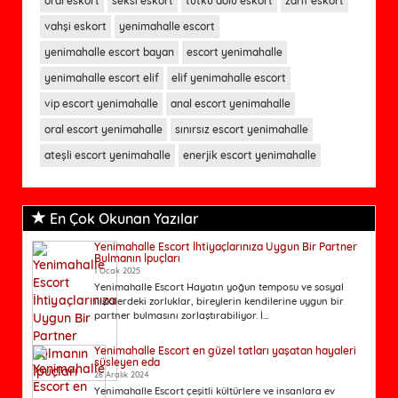
oral eskort
seksi eskort
tutku dolu eskort
zarif eskort
vahşi eskort
yenimahalle escort
yenimahalle escort bayan
escort yenimahalle
yenimahalle escort elif
elif yenimahalle escort
vip escort yenimahalle
anal escort yenimahalle
oral escort yenimahalle
sınırsız escort yenimahalle
ateşli escort yenimahalle
enerjik escort yenimahalle
En Çok Okunan Yazılar
Yenimahalle Escort İhtiyaçlarınıza Uygun Bir Partner
Bulmanın İpuçları
1 Ocak 2025
Yenimahalle Escort Hayatın yoğun temposu ve sosyal
ilişkilerdeki zorluklar, bireylerin kendilerine uygun bir
partner bulmasını zorlaştırabiliyor. İ...
Yenimahalle Escort en güzel tatları yaşatan hayaleri
süsleyen eda
26 Aralık 2024
Yenimahalle Escort çeşitli kültürlere ve insanlara ev