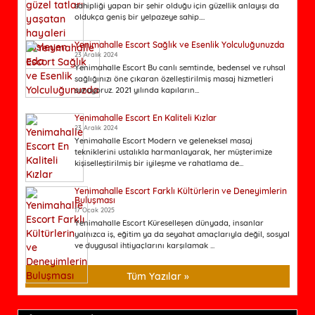
sahipliği yapan bir şehir olduğu için güzellik anlayışı da
oldukça geniş bir yelpazeye sahip....
Yenimahalle Escort Sağlık ve Esenlik Yolculuğunuzda
23 Aralık 2024
Yenimahalle Escort Bu canlı semtinde, bedensel ve ruhsal
sağlığınızı öne çıkaran özelleştirilmiş masaj hizmetleri
sunuyoruz. 2021 yılında kapıların...
Yenimahalle Escort En Kaliteli Kızlar
23 Aralık 2024
Yenimahalle Escort Modern ve geleneksel masaj
tekniklerini ustalıkla harmanlayarak, her müşterimize
kişiselleştirilmiş bir iyileşme ve rahatlama de...
Yenimahalle Escort Farklı Kültürlerin ve Deneyimlerin
Buluşması
17 Ocak 2025
Yenimahalle Escort Küreselleşen dünyada, insanlar
yalnızca iş, eğitim ya da seyahat amaçlarıyla değil, sosyal
ve duygusal ihtiyaçlarını karşılamak ...
Tüm Yazılar »