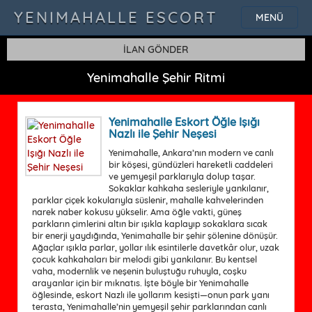
YENIMAHALLE ESCORT
MENÜ
İLAN GÖNDER
Yenimahalle Şehir Ritmi
Yenimahalle Eskort Öğle Işığı
Nazlı ile Şehir Neşesi
Yenimahalle, Ankara’nın modern ve canlı
bir köşesi, gündüzleri hareketli caddeleri
ve yemyeşil parklarıyla dolup taşar.
Sokaklar kahkaha sesleriyle yankılanır,
parklar çiçek kokularıyla süslenir, mahalle kahvelerinden
narek naber kokusu yükselir. Ama öğle vakti, güneş
parkların çimlerini altın bir ışıkla kaplayıp sokaklara sıcak
bir enerji yaydığında, Yenimahalle bir şehir şölenine dönüşür.
Ağaçlar ışıkla parlar, yollar ılık esintilerle davetkâr olur, uzak
çocuk kahkahaları bir melodi gibi yankılanır. Bu kentsel
vaha, modernlik ve neşenin buluştuğu ruhuyla, coşku
arayanlar için bir mıknatıs. İşte böyle bir Yenimahalle
öğlesinde, eskort Nazlı ile yollarım kesişti—onun park yanı
terasta, Yenimahalle’nin yemyeşil şehir parklarından canlı