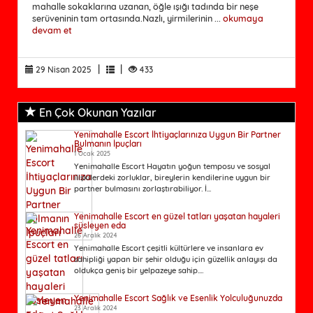
mahalle sokaklarına uzanan, öğle ışığı tadında bir neşe
serüveninin tam ortasında.Nazlı, yirmilerinin ...
okumaya
devam et
|
|
29 Nisan 2025
433
En Çok Okunan Yazılar
Yenimahalle Escort İhtiyaçlarınıza Uygun Bir Partner
Bulmanın İpuçları
1 Ocak 2025
Yenimahalle Escort Hayatın yoğun temposu ve sosyal
ilişkilerdeki zorluklar, bireylerin kendilerine uygun bir
partner bulmasını zorlaştırabiliyor. İ...
Yenimahalle Escort en güzel tatları yaşatan hayaleri
süsleyen eda
26 Aralık 2024
Yenimahalle Escort çeşitli kültürlere ve insanlara ev
sahipliği yapan bir şehir olduğu için güzellik anlayışı da
oldukça geniş bir yelpazeye sahip....
Yenimahalle Escort Sağlık ve Esenlik Yolculuğunuzda
23 Aralık 2024