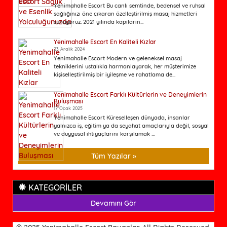
Yenimahalle Escort Bu canlı semtinde, bedensel ve ruhsal
sağlığınızı öne çıkaran özelleştirilmiş masaj hizmetleri
sunuyoruz. 2021 yılında kapıların...
Yenimahalle Escort En Kaliteli Kızlar
23 Aralık 2024
Yenimahalle Escort Modern ve geleneksel masaj
tekniklerini ustalıkla harmanlayarak, her müşterimize
kişiselleştirilmiş bir iyileşme ve rahatlama de...
Yenimahalle Escort Farklı Kültürlerin ve Deneyimlerin
Buluşması
17 Ocak 2025
Yenimahalle Escort Küreselleşen dünyada, insanlar
yalnızca iş, eğitim ya da seyahat amaçlarıyla değil, sosyal
ve duygusal ihtiyaçlarını karşılamak ...
Tüm Yazılar »
KATEGORİLER
Devamını Gör