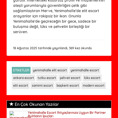
yaratır. İnternetteki kusursuz profili ve müşterilerinin
ateşli yorumlarıyla güvenilirliğini çelik gibi
sağlamlaştıran Merve, Yenimahalle’de elit escort
arayanlar için rakipsiz bir ikon. Onunla
Yenimahalle’de geçireceğin bir gece, sadece bir
buluşma değil, lüks ve şehvetin birleştiği bir
serüven.
18 Ağustos 2025 tarihinde yayınlandı, 369 kez okundu
ETİKETLER
yenimahalle elit escort
yenimahalle escort
ankara escort
tutku escort
şehvet escort
lüks escort
elit escort
samimi escort
başkent escort
modern escort
En Çok Okunan Yazılar
Yenimahalle Escort İhtiyaçlarınıza Uygun Bir Partner
Bulmanın İpuçları