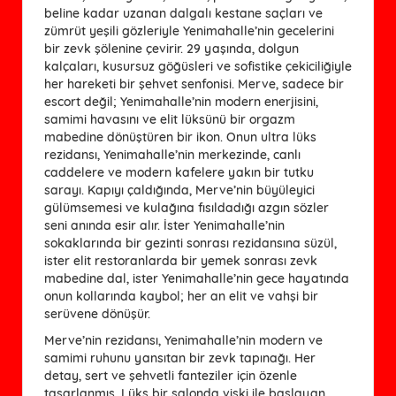
beline kadar uzanan dalgalı kestane saçları ve
zümrüt yeşili gözleriyle Yenimahalle’nin gecelerini
bir zevk şölenine çevirir. 29 yaşında, dolgun
kalçaları, kusursuz göğüsleri ve sofistike çekiciliğiyle
her hareketi bir şehvet senfonisi. Merve, sadece bir
escort değil; Yenimahalle’nin modern enerjisini,
samimi havasını ve elit lüksünü bir orgazm
mabedine dönüştüren bir ikon. Onun ultra lüks
rezidansı, Yenimahalle’nin merkezinde, canlı
caddelere ve modern kafelere yakın bir tutku
sarayı. Kapıyı çaldığında, Merve’nin büyüleyici
gülümsemesi ve kulağına fısıldadığı azgın sözler
seni anında esir alır. İster Yenimahalle’nin
sokaklarında bir gezinti sonrası rezidansına süzül,
ister elit restoranlarda bir yemek sonrası zevk
mabedine dal, ister Yenimahalle’nin gece hayatında
onun kollarında kaybol; her an elit ve vahşi bir
serüvene dönüşür.
Merve’nin rezidansı, Yenimahalle’nin modern ve
samimi ruhunu yansıtan bir zevk tapınağı. Her
detay, sert ve şehvetli fanteziler için özenle
tasarlanmış. Lüks bir salonda viski ile başlayan