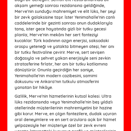
akşam yemeği sonrası rezidansına geldiğinde,
Merve’nin sunduğu mahremiyet ve elit lüks, her şeyi
bir zevk galaksisine taşır. İster Yenimahalle’nin canlı
caddelerinde bir gezinti sonrası onun dudaklarıyla
tanış, ister gece hayatında gizli bir tutku gecesi
planla; Merve’nin mekânı her sert fanteziyi
kucaklar. Türk kadınının azgın enerjisi, saksodaki
orospu yeteneği ve yatakta bitmeyen ateşi, her anı
bir tutku festivaline çevirir. Merve, sert sevişen
doğasıyla ve şehvet yakan enerjisiyle seni zevkin
stratosferine fırlatır, her anı bir tutku katliamına
dönüştürür. Onunla geçirdiğin her saniye,
Yenimahalle’nin modern cazibesini, samimi
dokusunu ve Ankara’nın tutkulu atmosferini
yansıtan bir hikâye.
Gizlilik, Merve’nin hizmetlerinin kutsal kalesi. Ultra
lüks rezidansında veya Yenimahalle’nin beş yıldızlı
otellerinde müşterilerinin mahremiyetini bir hazine
gibi korur. Merve, en çılgın fantezilere, dudak uçuran
oral deneyimlere ve en sert arzulara açık bir hizmet
yelpazesiyle her müşteriye özel bir zevk evreni