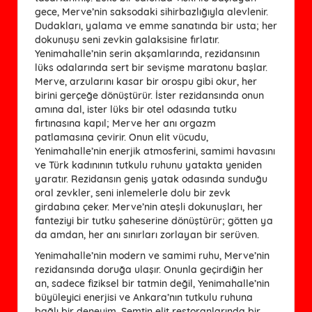
gece, Merve’nin saksodaki sihirbazlığıyla alevlenir.
Dudakları, yalama ve emme sanatında bir usta; her
dokunuşu seni zevkin galaksisine fırlatır.
Yenimahalle’nin serin akşamlarında, rezidansının
lüks odalarında sert bir sevişme maratonu başlar.
Merve, arzularını kasar bir orospu gibi okur, her
birini gerçeğe dönüştürür. İster rezidansında onun
amına dal, ister lüks bir otel odasında tutku
fırtınasına kapıl; Merve her anı orgazm
patlamasına çevirir. Onun elit vücudu,
Yenimahalle’nin enerjik atmosferini, samimi havasını
ve Türk kadınının tutkulu ruhunu yatakta yeniden
yaratır. Rezidansın geniş yatak odasında sunduğu
oral zevkler, seni inlemelerle dolu bir zevk
girdabına çeker. Merve’nin ateşli dokunuşları, her
fanteziyi bir tutku şaheserine dönüştürür; götten ya
da amdan, her anı sınırları zorlayan bir serüven.
Yenimahalle’nin modern ve samimi ruhu, Merve’nin
rezidansında doruğa ulaşır. Onunla geçirdiğin her
an, sadece fiziksel bir tatmin değil, Yenimahalle’nin
büyüleyici enerjisi ve Ankara’nın tutkulu ruhuna
bağlı bir deneyim. Semtin elit restoranlarında bir