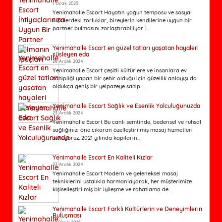
1 Ocak 2025
Yenimahalle Escort Hayatın yoğun temposu ve sosyal
ilişkilerdeki zorluklar, bireylerin kendilerine uygun bir
partner bulmasını zorlaştırabiliyor. İ...
Yenimahalle Escort en güzel tatları yaşatan hayaleri
süsleyen eda
26 Aralık 2024
Yenimahalle Escort çeşitli kültürlere ve insanlara ev
sahipliği yapan bir şehir olduğu için güzellik anlayışı da
oldukça geniş bir yelpazeye sahip....
Yenimahalle Escort Sağlık ve Esenlik Yolculuğunuzda
23 Aralık 2024
Yenimahalle Escort Bu canlı semtinde, bedensel ve ruhsal
sağlığınızı öne çıkaran özelleştirilmiş masaj hizmetleri
sunuyoruz. 2021 yılında kapıların...
Yenimahalle Escort En Kaliteli Kızlar
23 Aralık 2024
Yenimahalle Escort Modern ve geleneksel masaj
tekniklerini ustalıkla harmanlayarak, her müşterimize
kişiselleştirilmiş bir iyileşme ve rahatlama de...
Yenimahalle Escort Farklı Kültürlerin ve Deneyimlerin
Buluşması