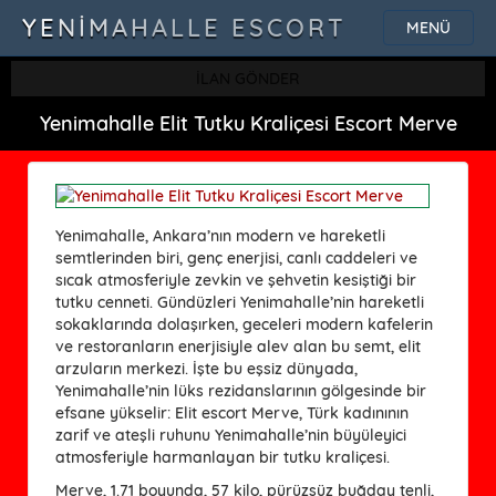
YENIMAHALLE ESCORT
MENÜ
İLAN GÖNDER
Yenimahalle Elit Tutku Kraliçesi Escort Merve
Yenimahalle, Ankara’nın modern ve hareketli
semtlerinden biri, genç enerjisi, canlı caddeleri ve
sıcak atmosferiyle zevkin ve şehvetin kesiştiği bir
tutku cenneti. Gündüzleri Yenimahalle’nin hareketli
sokaklarında dolaşırken, geceleri modern kafelerin
ve restoranların enerjisiyle alev alan bu semt, elit
arzuların merkezi. İşte bu eşsiz dünyada,
Yenimahalle’nin lüks rezidanslarının gölgesinde bir
efsane yükselir: Elit escort Merve, Türk kadınının
zarif ve ateşli ruhunu Yenimahalle’nin büyüleyici
atmosferiyle harmanlayan bir tutku kraliçesi.
Merve, 1.71 boyunda, 57 kilo, pürüzsüz buğday tenli,