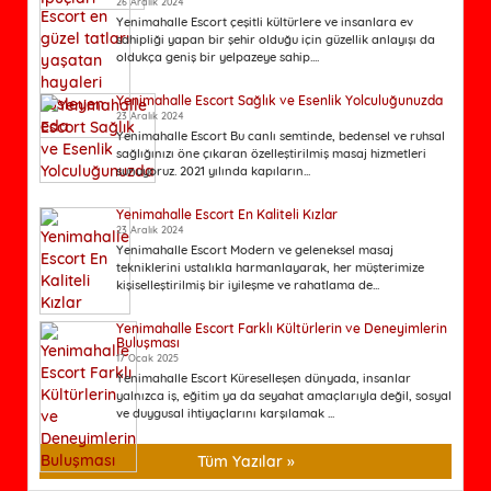
26 Aralık 2024
Yenimahalle Escort çeşitli kültürlere ve insanlara ev
sahipliği yapan bir şehir olduğu için güzellik anlayışı da
oldukça geniş bir yelpazeye sahip....
Yenimahalle Escort Sağlık ve Esenlik Yolculuğunuzda
23 Aralık 2024
Yenimahalle Escort Bu canlı semtinde, bedensel ve ruhsal
sağlığınızı öne çıkaran özelleştirilmiş masaj hizmetleri
sunuyoruz. 2021 yılında kapıların...
Yenimahalle Escort En Kaliteli Kızlar
23 Aralık 2024
Yenimahalle Escort Modern ve geleneksel masaj
tekniklerini ustalıkla harmanlayarak, her müşterimize
kişiselleştirilmiş bir iyileşme ve rahatlama de...
Yenimahalle Escort Farklı Kültürlerin ve Deneyimlerin
Buluşması
17 Ocak 2025
Yenimahalle Escort Küreselleşen dünyada, insanlar
yalnızca iş, eğitim ya da seyahat amaçlarıyla değil, sosyal
ve duygusal ihtiyaçlarını karşılamak ...
Tüm Yazılar »