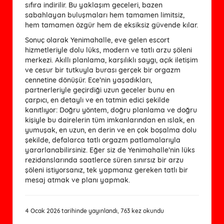
sıfıra indirilir. Bu yaklaşım geceleri, bazen
sabahlayan buluşmaları hem tamamen limitsiz,
hem tamamen özgür hem de eksiksiz güvende kılar.
Sonuç olarak Yenimahalle, eve gelen escort
hizmetleriyle dolu lüks, modern ve tatlı arzu şöleni
merkezi. Akıllı planlama, karşılıklı saygı, açık iletişim
ve cesur bir tutkuyla burası gerçek bir orgazm
cennetine dönüşür. Ece’nin yaşadıkları,
partnerleriyle geçirdiği uzun geceler bunu en
çarpıcı, en detaylı ve en tatmin edici şekilde
kanıtlıyor: Doğru yöntem, doğru planlama ve doğru
kişiyle bu dairelerin tüm imkanlarından en ıslak, en
yumuşak, en uzun, en derin ve en çok boşalma dolu
şekilde, defalarca tatlı orgazm patlamalarıyla
yararlanabilirsiniz. Eğer siz de Yenimahalle’nin lüks
rezidanslarında saatlerce süren sınırsız bir arzu
şöleni istiyorsanız, tek yapmanız gereken tatlı bir
mesaj atmak ve planı yapmak.
4 Ocak 2026 tarihinde yayınlandı, 763 kez okundu