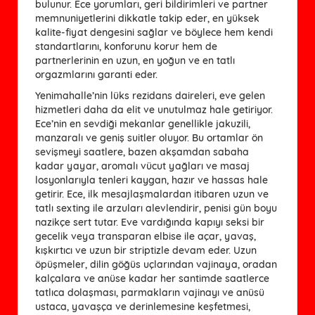
bulunur. Ece yorumları, geri bildirimleri ve partner
memnuniyetlerini dikkatle takip eder, en yüksek
kalite-fiyat dengesini sağlar ve böylece hem kendi
standartlarını, konforunu korur hem de
partnerlerinin en uzun, en yoğun ve en tatlı
orgazmlarını garanti eder.
Yenimahalle’nin lüks rezidans daireleri, eve gelen
hizmetleri daha da elit ve unutulmaz hale getiriyor.
Ece’nin en sevdiği mekanlar genellikle jakuzili,
manzaralı ve geniş suitler oluyor. Bu ortamlar ön
sevişmeyi saatlere, bazen akşamdan sabaha
kadar yayar, aromalı vücut yağları ve masaj
losyonlarıyla tenleri kaygan, hazır ve hassas hale
getirir. Ece, ilk mesajlaşmalardan itibaren uzun ve
tatlı sexting ile arzuları alevlendirir, penisi gün boyu
nazikçe sert tutar. Eve vardığında kapıyı seksi bir
gecelik veya transparan elbise ile açar, yavaş,
kışkırtıcı ve uzun bir striptizle devam eder. Uzun
öpüşmeler, dilin göğüs uçlarından vajinaya, oradan
kalçalara ve anüse kadar her santimde saatlerce
tatlıca dolaşması, parmakların vajinayı ve anüsü
ustaca, yavaşça ve derinlemesine keşfetmesi,