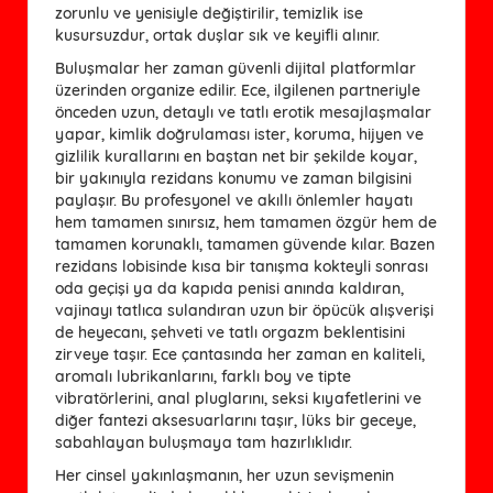
zorunlu ve yenisiyle değiştirilir, temizlik ise
kusursuzdur, ortak duşlar sık ve keyifli alınır.
Buluşmalar her zaman güvenli dijital platformlar
üzerinden organize edilir. Ece, ilgilenen partneriyle
önceden uzun, detaylı ve tatlı erotik mesajlaşmalar
yapar, kimlik doğrulaması ister, koruma, hijyen ve
gizlilik kurallarını en baştan net bir şekilde koyar,
bir yakınıyla rezidans konumu ve zaman bilgisini
paylaşır. Bu profesyonel ve akıllı önlemler hayatı
hem tamamen sınırsız, hem tamamen özgür hem de
tamamen korunaklı, tamamen güvende kılar. Bazen
rezidans lobisinde kısa bir tanışma kokteyli sonrası
oda geçişi ya da kapıda penisi anında kaldıran,
vajinayı tatlıca sulandıran uzun bir öpücük alışverişi
de heyecanı, şehveti ve tatlı orgazm beklentisini
zirveye taşır. Ece çantasında her zaman en kaliteli,
aromalı lubrikanlarını, farklı boy ve tipte
vibratörlerini, anal pluglarını, seksi kıyafetlerini ve
diğer fantezi aksesuarlarını taşır, lüks bir geceye,
sabahlayan buluşmaya tam hazırlıklıdır.
Her cinsel yakınlaşmanın, her uzun sevişmenin