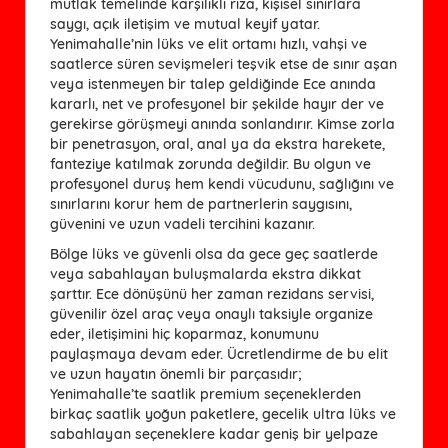
mutlak temelinde karşılıklı rıza, kişisel sınırlara
saygı, açık iletişim ve mutual keyif yatar.
Yenimahalle’nin lüks ve elit ortamı hızlı, vahşi ve
saatlerce süren sevişmeleri teşvik etse de sınır aşan
veya istenmeyen bir talep geldiğinde Ece anında
kararlı, net ve profesyonel bir şekilde hayır der ve
gerekirse görüşmeyi anında sonlandırır. Kimse zorla
bir penetrasyon, oral, anal ya da ekstra harekete,
fanteziye katılmak zorunda değildir. Bu olgun ve
profesyonel duruş hem kendi vücudunu, sağlığını ve
sınırlarını korur hem de partnerlerin saygısını,
güvenini ve uzun vadeli tercihini kazanır.
Bölge lüks ve güvenli olsa da gece geç saatlerde
veya sabahlayan buluşmalarda ekstra dikkat
şarttır. Ece dönüşünü her zaman rezidans servisi,
güvenilir özel araç veya onaylı taksiyle organize
eder, iletişimini hiç koparmaz, konumunu
paylaşmaya devam eder. Ücretlendirme de bu elit
ve uzun hayatın önemli bir parçasıdır;
Yenimahalle’te saatlik premium seçeneklerden
birkaç saatlik yoğun paketlere, gecelik ultra lüks ve
sabahlayan seçeneklere kadar geniş bir yelpaze