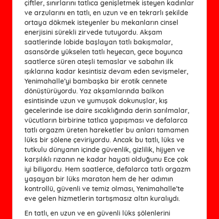
çiftler, sınırlarını tatlıca genişletmek isteyen kadınlar
ve arzularını en tatlı, en uzun ve en tekrarlı şekilde
ortaya dökmek isteyenler bu mekanların cinsel
enerjisini sürekli zirvede tutuyordu. Akşam
saatlerinde lobide başlayan tatlı bakışmalar,
asansörde yükselen tatlı heyecan, gece boyunca
saatlerce süren ateşli temaslar ve sabahın ilk
ışıklarına kadar kesintisiz devam eden sevişmeler,
Yenimahalle’yi bambaşka bir erotik cennete
dönüştürüyordu. Yaz akşamlarında balkon
esintisinde uzun ve yumuşak dokunuşlar, kış
gecelerinde ise daire sıcaklığında derin sarılmalar,
vücutların birbirine tatlıca yapışması ve defalarca
tatlı orgazm üreten hareketler bu anları tamamen
lüks bir şölene çeviriyordu. Ancak bu tatlı, lüks ve
tutkulu dünyanın içinde güvenlik, gizlilik, hijyen ve
karşılıklı rızanın ne kadar hayati olduğunu Ece çok
iyi biliyordu. Hem saatlerce, defalarca tatlı orgazm
yaşayan bir lüks maraton hem de her adımın
kontrollü, güvenli ve temiz olması, Yenimahalle’te
eve gelen hizmetlerin tartışmasız altın kuralıydı.
En tatlı, en uzun ve en güvenli lüks şölenlerini