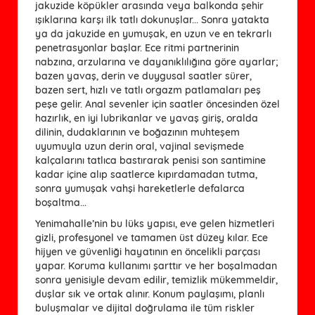
jakuzide köpükler arasında veya balkonda şehir
ışıklarına karşı ilk tatlı dokunuşlar... Sonra yatakta
ya da jakuzide en yumuşak, en uzun ve en tekrarlı
penetrasyonlar başlar. Ece ritmi partnerinin
nabzına, arzularına ve dayanıklılığına göre ayarlar;
bazen yavaş, derin ve duygusal saatler sürer,
bazen sert, hızlı ve tatlı orgazm patlamaları peş
peşe gelir. Anal sevenler için saatler öncesinden özel
hazırlık, en iyi lubrikanlar ve yavaş giriş, oralda
dilinin, dudaklarının ve boğazının muhteşem
uyumuyla uzun derin oral, vajinal sevişmede
kalçalarını tatlıca bastırarak penisi son santimine
kadar içine alıp saatlerce kıpırdamadan tutma,
sonra yumuşak vahşi hareketlerle defalarca
boşaltma...
Yenimahalle’nin bu lüks yapısı, eve gelen hizmetleri
gizli, profesyonel ve tamamen üst düzey kılar. Ece
hijyen ve güvenliği hayatının en öncelikli parçası
yapar. Koruma kullanımı şarttır ve her boşalmadan
sonra yenisiyle devam edilir, temizlik mükemmeldir,
duşlar sık ve ortak alınır. Konum paylaşımı, planlı
buluşmalar ve dijital doğrulama ile tüm riskler