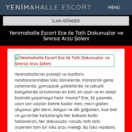
YENIMAHALLE ESCORT
MENÜ
İLAN GÖNDER
Yenimahalle Escort Ece ile Tatlı Dokunuşlar ve
Sınırsız Arzu Şöleni
Yenimahalle’nin prestijli ve konforlu
rezidanslarındaki lüks dairelerde, manzaralı geniş
salonlarda, yumuşacık yataklarda ve jakuzili
banyolarda arzularınızı en tatlı, en uzun ve en ateşli
biçimde yaşamaya hazır mısınız? Ece, 26 yaşında,
uzun sarı saçları beline kadar inen, mavi gözleri
okyanus gibi derin, dolgun ve dik göğüsleri, ince beli
ve yuvarlak kalçalarıyla her bakışta kalbi
hızlandıran, her dokunuşta vücudu tatlı tatlı
ürperten tam bir lüks arzu meleği. Bu lüks rezidans