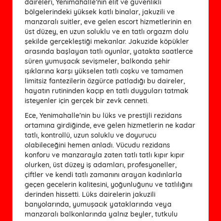
daireleri, Yenimahalle’nin elit ve güvenlikli
bölgelerindeki yüksek katlı binalar, jakuzili ve
manzaralı suitler, eve gelen escort hizmetlerinin en
üst düzey, en uzun soluklu ve en tatlı orgazm dolu
şekilde gerçekleştiği mekanlar. Jakuzide köpükler
arasında başlayan tatlı oyunlar, yatakta saatlerce
süren yumuşacık sevişmeler, balkonda şehir
ışıklarına karşı yükselen tatlı coşku ve tamamen
limitsiz fantezilerin özgürce patladığı bu daireler,
hayatın rutininden kaçıp en tatlı duyguları tatmak
isteyenler için gerçek bir zevk cenneti.
Ece, Yenimahalle’nin bu lüks ve prestijli rezidans
ortamına girdiğinde, eve gelen hizmetlerin ne kadar
tatlı, kontrollü, uzun soluklu ve doyurucu
olabileceğini hemen anladı. Vücudu rezidans
konforu ve manzarayla zaten tatlı tatlı kıpır kıpır
olurken, üst düzey iş adamları, profesyoneller,
çiftler ve kendi tatlı zamanını arayan kadınlarla
geçen gecelerin kalitesini, yoğunluğunu ve tatlılığını
derinden hissetti. Lüks dairelerin jakuzili
banyolarında, yumuşacık yataklarında veya
manzaralı balkonlarında yalnız beyler, tutkulu