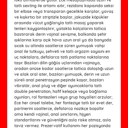
tatlı sexting ile ortamı ısıtır; rezidans kapısında seksi
bir elbise veya transparan gecelikle karşılar, yavaş
ve kışkırtıcı bir striptizle başlar, jakuzide köpükler
arasında vücut yağlarıyla tatlı masaj yaparak
tenleri kayganlaştırır, yatakta kalçalarını tatlıca
bastırarak derin vajinal sevişme, balkonda şehir
ışıklarına karşı açık hava uzun oral ya da banyoda
sıcak su altında saatlerce süren yumuşak vahşi
anal ile tutkuyu, şehveti ve tatlı orgazm sayısını en
uç noktalara, defalarca tatlı patlama noktalarına
taşır. Bazıları dilin göğüs uçlarından vajinaya,
oradan anüse kadar saatlerce tatlıca dolaştığı uzun
ve ıslak oral ister, bazıları yumuşak, derin ve uzun
süreli anal penetrasyon peşinde koşar, bazıları
vibratör, anal plug ve diğer oyuncaklarla tatlı
double penetration, hafif kelepçe veya bağlama
oyunları, rol fantezileri veya grup hayalleri arzular;
Ece her cinsel talebe, her fanteziye tatlı bir evet der,
partnerini saatlerce, defalarca nazikçe boşaltır
ama kendi vajinal, anal sınırlarını, hijyen
standartlarını ve güvenliğini asla riske atmaz, asla
taviz vermez. Prezervatif kullanımı her pozisyonda