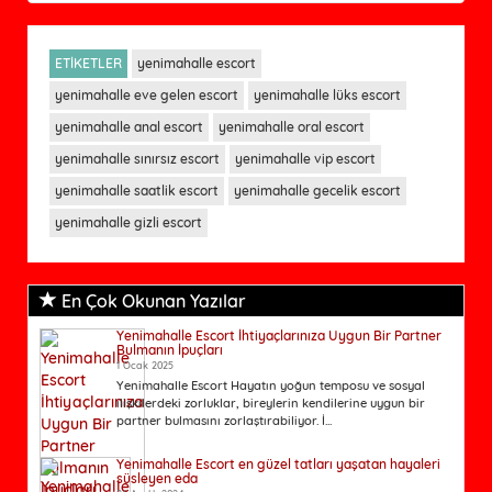
ETİKETLER
yenimahalle escort
yenimahalle eve gelen escort
yenimahalle lüks escort
yenimahalle anal escort
yenimahalle oral escort
yenimahalle sınırsız escort
yenimahalle vip escort
yenimahalle saatlik escort
yenimahalle gecelik escort
yenimahalle gizli escort
En Çok Okunan Yazılar
Yenimahalle Escort İhtiyaçlarınıza Uygun Bir Partner
Bulmanın İpuçları
1 Ocak 2025
Yenimahalle Escort Hayatın yoğun temposu ve sosyal
ilişkilerdeki zorluklar, bireylerin kendilerine uygun bir
partner bulmasını zorlaştırabiliyor. İ...
Yenimahalle Escort en güzel tatları yaşatan hayaleri
süsleyen eda