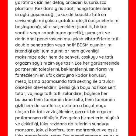
yaratmak için her detay önceden kusursuzca
planlanır. Rezidans giriş saati, hangi fantezilerin
sırayla yaşanacağı, jakuzide köpüklü tatlı ön
sevişmeyle mi yoksa yatakta ateşli öpüşmelerle mi
başlayacağı, süre seçenekleri (saatlik, birkaç
saatlik veya sabahlayan gecelik), yumuşak ve
derin anal penetrasyon mu yoksa vibratörlerle tatlı
double penetration veya hafif BDSM oyunları mı
istendiği gibi tüm ayrıntılar hem güvenliği
maksimize eder hem de şehveti, coşkuyu ve tatlı
orgazm sayısını zirveye taşır. Ece her görüşmesinde
partnerinin taleplerini, beklentilerini, sınırlarını ve
fantezilerini en ufak detayına kadar konuşur,
mesajlaşma aşamasında tatlı sexting ile arzuları
önceden alevlendirir, penisi gün boyu nazikçe sert
tutar, vajinayı tatlı tatlı sulandırır; böylece her
buluşma hem tamamen kontrollü, hem tamamen
gizli hem de saatlerce, defalarca boşalmaya
ulaşan bir tatlı zevk şölenine, gerçek bir orgazm
patlamasına dönüşür. Eve gelen hizmetlerin büyüsü
ve çekiciliği, lüks rezidans dairelerinin sunduğu
manzara, jakuzi konforu, tam mahremiyet ve eşsiz
lüks atmosferde yatar. Ece mesajlaşmada uzun ve