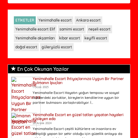
ETİKETLER
Yenimahalle escort
Ankara escort
Yenimahalle escort Elif
samimi escort
neşeli escort
Yenimahalle akşamları
kibar escort
keyifli escort
doğal escort
güleryüzlü escort
En Çok Okunan Yazılar
Yenimahalle Escort İhtiyaçlarınıza Uygun Bir Partner
Bulmanın İpuçları
1 Ocak 2025
Yenimahalle Escort Hayatın yoğun temposu ve sosyal
ilişkilerdeki zorluklar, bireylerin kendilerine uygun bir
partner bulmasını zorlaştırabiliyor. İ...
Yenimahalle Escort en güzel tatları yaşatan hayaleri
süsleyen eda
26 Aralık 2024
Yenimahalle Escort çeşitli kültürlere ve insanlara ev
sahipliği yapan bir şehir olduğu için güzellik anlayışı da