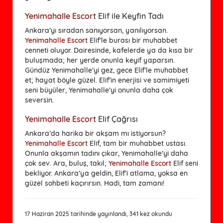
Yenimahalle Escort
Elif ile Keyfin Tadı
Ankara’yı sıradan sanıyorsan, yanılıyorsan.
Yenimahalle Escort
Elif’le burası bir muhabbet
cenneti oluyor. Dairesinde, kafelerde ya da kısa bir
buluşmada; her yerde onunla keyif yaparsın.
Gündüz Yenimahalle’yi gez, gece Elif’le muhabbet
et; hayat böyle güzel. Elif’in enerjisi ve samimiyeti
seni büyüler, Yenimahalle’yi onunla daha çok
seversin.
Yenimahalle Escort
Elif Çağrısı
Ankara’da harika bir akşam mı istiyorsun? 
Yenimahalle Escort
 Elif, tam bir muhabbet ustası. 
Onunla akşamın tadını çıkar, Yenimahalle’yi daha 
çok sev. Ara, buluş, takıl; 
Yenimahalle Escort
 Elif seni 
bekliyor. Ankara’ya geldin, Elif’i atlama, yoksa en 
güzel sohbeti kaçırırsın. Hadi, tam zamanı!
17 Haziran 2025 tarihinde yayınlandı, 341 kez okundu