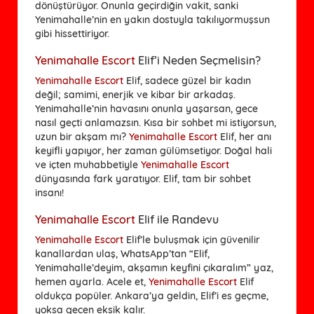
dönüştürüyor. Onunla geçirdiğin vakit, sanki
Yenimahalle’nin en yakın dostuyla takılıyormuşsun
gibi hissettiriyor.
Yenimahalle Escort
Elif’i Neden Seçmelisin?
Yenimahalle Escort
Elif, sadece güzel bir kadın
değil; samimi, enerjik ve kibar bir arkadaş.
Yenimahalle’nin havasını onunla yaşarsan, gece
nasıl geçti anlamazsın. Kısa bir sohbet mi istiyorsun,
uzun bir akşam mı?
Yenimahalle Escort
Elif, her anı
keyifli yapıyor, her zaman gülümsetiyor. Doğal hali
ve içten muhabbetiyle
Yenimahalle Escort
dünyasında fark yaratıyor. Elif, tam bir sohbet
insanı!
Yenimahalle Escort
Elif ile Randevu
Yenimahalle Escort
Elif’le buluşmak için güvenilir
kanallardan ulaş, WhatsApp’tan “Elif,
Yenimahalle’deyim, akşamın keyfini çıkaralım” yaz,
hemen ayarla. Acele et,
Yenimahalle Escort
Elif
oldukça popüler. Ankara’ya geldin, Elif’i es geçme,
yoksa gecen eksik kalır.