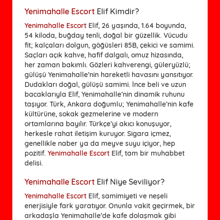
Yenimahalle Escort
Elif Kimdir?
Yenimahalle Escort
Elif, 26 yaşında, 1.64 boyunda,
54 kiloda, buğday tenli, doğal bir güzellik. Vücudu
fit; kalçaları dolgun, göğüsleri 85B, çekici ve samimi.
Saçları açık kahve, hafif dalgalı, omuz hizasında,
her zaman bakımlı. Gözleri kahverengi, güleryüzlü;
gülüşü Yenimahalle’nin hareketli havasını yansıtıyor.
Dudakları doğal, gülüşü samimi. İnce beli ve uzun
bacaklarıyla Elif, Yenimahalle’nin dinamik ruhunu
taşıyor. Türk, Ankara doğumlu; Yenimahalle’nin kafe
kültürüne, sokak gezmelerine ve modern
ortamlarına bayılır. Türkçe’yi akıcı konuşuyor,
herkesle rahat iletişim kuruyor. Sigara içmez,
genellikle naber ya da meyve suyu içiyor, hep
pozitif.
Yenimahalle Escort
Elif, tam bir muhabbet
delisi.
Yenimahalle Escort
Elif Niye Seviliyor?
Yenimahalle Escort
Elif, samimiyeti ve neşeli
enerjisiyle fark yaratıyor. Onunla vakit geçirmek, bir
arkadaşla Yenimahalle’de kafe dolaşmak gibi