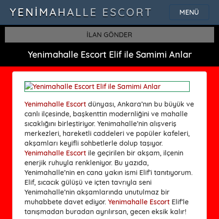
YENIMAHALLE ESCORT
MENÜ
İLAN GÖNDER
Yenimahalle Escort Elif ile Samimi Anlar
Yenimahalle Escort
dünyası, Ankara’nın bu büyük ve
canlı ilçesinde, başkenttin modernliğini ve mahalle
sıcaklığını birleştiriyor. Yenimahalle’nin alışveriş
merkezleri, hareketli caddeleri ve popüler kafeleri,
akşamları keyifli sohbetlerle dolup taşıyor.
Yenimahalle Escort
ile geçirilen bir akşam, ilçenin
enerjik ruhuyla renkleniyor. Bu yazıda,
Yenimahalle’nin en cana yakın ismi Elif’i tanıtıyorum.
Elif, sıcacık gülüşü ve içten tavrıyla seni
Yenimahalle’nin akşamlarında unutulmaz bir
muhabbete davet ediyor.
Yenimahalle Escort
Elif’le
tanışmadan buradan ayrılırsan, gecen eksik kalır!