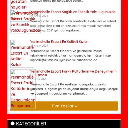
oldukça geniş bir yelpazeye sahip....
Yenimahalle Escort Sağlık ve Esenlik Yolculuğunuzda
23 Aralık 2024
Yenimahalle Escort Bu canlı semtinde, bedensel ve ruhsal
sağlığınızı öne çıkaran özelleştirilmiş masaj hizmetleri
sunuyoruz. 2021 yılında kapıların...
Yenimahalle Escort En Kaliteli Kızlar
23 Aralık 2024
Yenimahalle Escort Modern ve geleneksel masaj
tekniklerini ustalıkla harmanlayarak, her müşterimize
kişiselleştirilmiş bir iyileşme ve rahatlama de...
Yenimahalle Escort Farklı Kültürlerin ve Deneyimlerin
Buluşması
17 Ocak 2025
Yenimahalle Escort Küreselleşen dünyada, insanlar
yalnızca iş, eğitim ya da seyahat amaçlarıyla değil, sosyal
ve duygusal ihtiyaçlarını karşılamak ...
Tüm Yazılar »
KATEGORİLER