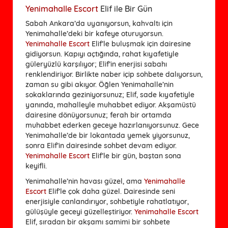
Yenimahalle Escort
Elif ile Bir Gün
Sabah Ankara’da uyanıyorsun, kahvaltı için
Yenimahalle’deki bir kafeye oturuyorsun.
Yenimahalle Escort
Elif’le buluşmak için dairesine
gidiyorsun. Kapıyı açtığında, rahat kıyafetiyle
güleryüzlü karşılıyor; Elif’in enerjisi sabahı
renklendiriyor. Birlikte naber içip sohbete dalıyorsun,
zaman su gibi akıyor. Öğlen Yenimahalle’nin
sokaklarında geziniyorsunuz; Elif, sade kıyafetiyle
yanında, mahalleyle muhabbet ediyor. Akşamüstü
dairesine dönüyorsunuz; ferah bir ortamda
muhabbet ederken geceye hazırlanıyorsunuz. Gece
Yenimahalle’de bir lokantada yemek yiyorsunuz,
sonra Elif’in dairesinde sohbet devam ediyor.
Yenimahalle Escort
Elif’le bir gün, baştan sona
keyifli.
Yenimahalle’nin havası güzel, ama
Yenimahalle
Escort
Elif’le çok daha güzel. Dairesinde seni
enerjisiyle canlandırıyor, sohbetiyle rahatlatıyor,
gülüşüyle geceyi güzelleştiriyor.
Yenimahalle Escort
Elif, sıradan bir akşamı samimi bir sohbete