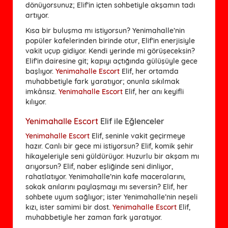
dönüyorsunuz; Elif’in içten sohbetiyle akşamın tadı
artıyor.
Kısa bir buluşma mı istiyorsun? Yenimahalle’nin
popüler kafelerinden birinde otur, Elif’in enerjisiyle
vakit uçup gidiyor. Kendi yerinde mi görüşeceksin?
Elif’in dairesine git; kapıyı açtığında gülüşüyle gece
başlıyor.
Yenimahalle Escort
Elif, her ortamda
muhabbetiyle fark yaratıyor; onunla sıkılmak
imkânsız.
Yenimahalle Escort
Elif, her anı keyifli
kılıyor.
Yenimahalle Escort
Elif ile Eğlenceler
Yenimahalle Escort
Elif, seninle vakit geçirmeye
hazır. Canlı bir gece mi istiyorsun? Elif, komik şehir
hikayeleriyle seni güldürüyor. Huzurlu bir akşam mı
arıyorsun? Elif, naber eşliğinde seni dinliyor,
rahatlatıyor. Yenimahalle’nin kafe maceralarını,
sokak anılarını paylaşmayı mı seversin? Elif, her
sohbete uyum sağlıyor; ister Yenimahalle’nin neşeli
kızı, ister samimi bir dost.
Yenimahalle Escort
Elif,
muhabbetiyle her zaman fark yaratıyor.