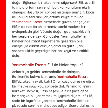
doğal. Eğlenceli bir akşam mı istiyorsun? Elif, esprili
tavrıyla ortamı şenlendiriyor, kahkahaların eksik
olmuyor. Huzurlu bir sohbet mi arıyorsun? Elif, kibar
üslubuyla seni dinliyor, ortamı keyifli tutuyor.
Yenimahalle Escort
hizmetinde güven her şeydir;
Elif’in dairesi ferah, tertemiz, sanki modern bir
evdeymişsin gibi. Vücudu doğal, yapmacıklık sıfır;
her şeyiyle gerçek. Gündüzleri Yenimahalle’nin
kafelerinde rahat kıyafetlerle gezerken bile
enerjisiyle dikkat çekiyor, ama en güzel yanı
sohbeti. Elif’le geçirdiğin her an, keyif ve sıcaklık
dolu.
Yenimahalle Escort
Elif ile Neler Yapılır?
Ankara’ya geldin, Yenimahalle’de dolaştın,
Batıkent’te kahve içtin, ama
Yenimahalle Escort
Elif’siz akşam eksik kalır! Onun cozy dairesine uğra,
bir meyve suyu koy, sohbete dal. Yenimahalle’nin
hareketli havası, Elif’in neşesiyle birleşince gece
bambaşka oluyor. Yemek mi yiyelim diyorsun? Elif,
sade bir kıyafetle yanında, Yenimahalle’deki bir
pizzacıda seninle muhabbet ediyor. Sonra dairesine