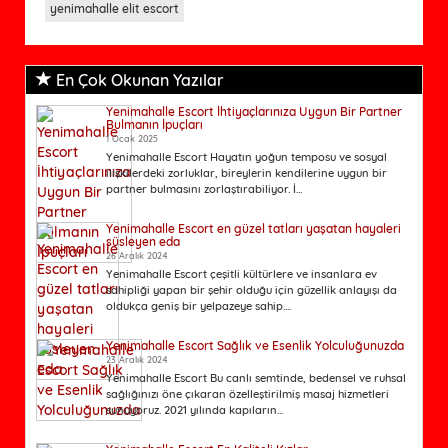
yenimahalle elit escort
En Çok Okunan Yazılar
Yenimahalle Escort İhtiyaçlarınıza Uygun Bir Partner
Bulmanın İpuçları
1 Ocak 2025
Yenimahalle Escort Hayatın yoğun temposu ve sosyal
ilişkilerdeki zorluklar, bireylerin kendilerine uygun bir
partner bulmasını zorlaştırabiliyor. İ...
Yenimahalle Escort en güzel tatları yaşatan hayaleri
süsleyen eda
26 Aralık 2024
Yenimahalle Escort çeşitli kültürlere ve insanlara ev
sahipliği yapan bir şehir olduğu için güzellik anlayışı da
oldukça geniş bir yelpazeye sahip....
Yenimahalle Escort Sağlık ve Esenlik Yolculuğunuzda
23 Aralık 2024
Yenimahalle Escort Bu canlı semtinde, bedensel ve ruhsal
sağlığınızı öne çıkaran özelleştirilmiş masaj hizmetleri
sunuyoruz. 2021 yılında kapıların...