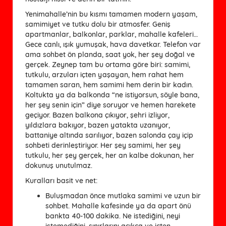
Yenimahalle’nin bu kısmı tamamen modern yaşam,
samimiyet ve tutku dolu bir atmosfer. Geniş
apartmanlar, balkonlar, parklar, mahalle kafeleri…
Gece canlı, ışık yumuşak, hava davetkar. Telefon var
ama sohbet ön planda, saat yok, her şey doğal ve
gerçek. Zeynep tam bu ortama göre biri: samimi,
tutkulu, arzuları içten yaşayan, hem rahat hem
tamamen saran, hem samimi hem derin bir kadın.
Koltukta ya da balkonda “ne istiyorsun, söyle bana,
her şey senin için” diye soruyor ve hemen harekete
geçiyor. Bazen balkona çıkıyor, şehri izliyor,
yıldızlara bakıyor, bazen yatakta uzanıyor,
battaniye altında sarılıyor, bazen salonda çay içip
sohbeti derinleştiriyor. Her şey samimi, her şey
tutkulu, her şey gerçek, her an kalbe dokunan, her
dokunuş unutulmaz.
Kuralları basit ve net:
Buluşmadan önce mutlaka samimi ve uzun bir
sohbet. Mahalle kafesinde ya da apart önü
bankta 40-100 dakika. Ne istediğini, neyi
istemediğini, sınırlarını açıkça ve içten