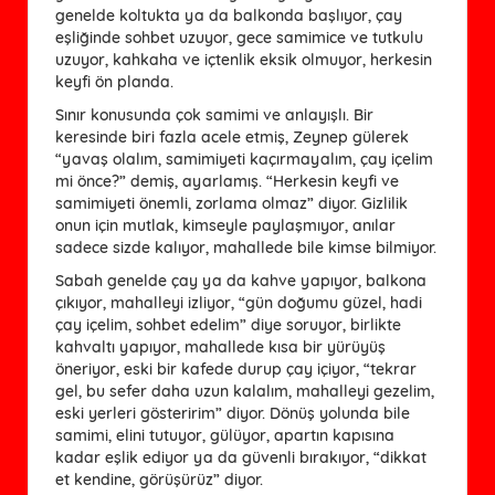
genelde koltukta ya da balkonda başlıyor, çay
eşliğinde sohbet uzuyor, gece samimice ve tutkulu
uzuyor, kahkaha ve içtenlik eksik olmuyor, herkesin
keyfi ön planda.
Sınır konusunda çok samimi ve anlayışlı. Bir
keresinde biri fazla acele etmiş, Zeynep gülerek
“yavaş olalım, samimiyeti kaçırmayalım, çay içelim
mi önce?” demiş, ayarlamış. “Herkesin keyfi ve
samimiyeti önemli, zorlama olmaz” diyor. Gizlilik
onun için mutlak, kimseyle paylaşmıyor, anılar
sadece sizde kalıyor, mahallede bile kimse bilmiyor.
Sabah genelde çay ya da kahve yapıyor, balkona
çıkıyor, mahalleyi izliyor, “gün doğumu güzel, hadi
çay içelim, sohbet edelim” diye soruyor, birlikte
kahvaltı yapıyor, mahallede kısa bir yürüyüş
öneriyor, eski bir kafede durup çay içiyor, “tekrar
gel, bu sefer daha uzun kalalım, mahalleyi gezelim,
eski yerleri gösteririm” diyor. Dönüş yolunda bile
samimi, elini tutuyor, gülüyor, apartın kapısına
kadar eşlik ediyor ya da güvenli bırakıyor, “dikkat
et kendine, görüşürüz” diyor.