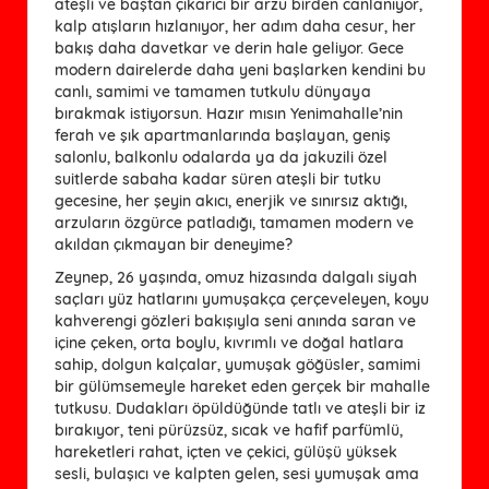
ateşli ve baştan çıkarıcı bir arzu birden canlanıyor,
kalp atışların hızlanıyor, her adım daha cesur, her
bakış daha davetkar ve derin hale geliyor. Gece
modern dairelerde daha yeni başlarken kendini bu
canlı, samimi ve tamamen tutkulu dünyaya
bırakmak istiyorsun. Hazır mısın Yenimahalle’nin
ferah ve şık apartmanlarında başlayan, geniş
salonlu, balkonlu odalarda ya da jakuzili özel
suitlerde sabaha kadar süren ateşli bir tutku
gecesine, her şeyin akıcı, enerjik ve sınırsız aktığı,
arzuların özgürce patladığı, tamamen modern ve
akıldan çıkmayan bir deneyime?
Zeynep, 26 yaşında, omuz hizasında dalgalı siyah
saçları yüz hatlarını yumuşakça çerçeveleyen, koyu
kahverengi gözleri bakışıyla seni anında saran ve
içine çeken, orta boylu, kıvrımlı ve doğal hatlara
sahip, dolgun kalçalar, yumuşak göğüsler, samimi
bir gülümsemeyle hareket eden gerçek bir mahalle
tutkusu. Dudakları öpüldüğünde tatlı ve ateşli bir iz
bırakıyor, teni pürüzsüz, sıcak ve hafif parfümlü,
hareketleri rahat, içten ve çekici, gülüşü yüksek
sesli, bulaşıcı ve kalpten gelen, sesi yumuşak ama