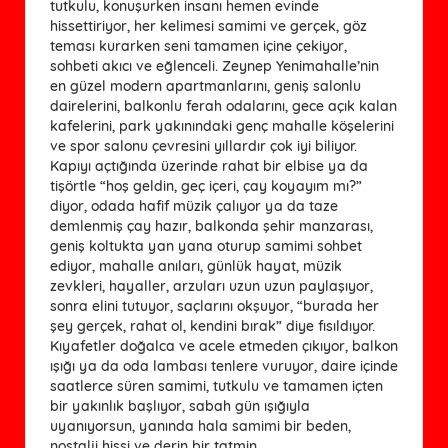
tutkulu, konuşurken insanı hemen evinde
hissettiriyor, her kelimesi samimi ve gerçek, göz
teması kurarken seni tamamen içine çekiyor,
sohbeti akıcı ve eğlenceli. Zeynep Yenimahalle’nin
en güzel modern apartmanlarını, geniş salonlu
dairelerini, balkonlu ferah odalarını, gece açık kalan
kafelerini, park yakınındaki genç mahalle köşelerini
ve spor salonu çevresini yıllardır çok iyi biliyor.
Kapıyı açtığında üzerinde rahat bir elbise ya da
tişörtle “hoş geldin, geç içeri, çay koyayım mı?”
diyor, odada hafif müzik çalıyor ya da taze
demlenmiş çay hazır, balkonda şehir manzarası,
geniş koltukta yan yana oturup samimi sohbet
ediyor, mahalle anıları, günlük hayat, müzik
zevkleri, hayaller, arzuları uzun uzun paylaşıyor,
sonra elini tutuyor, saçlarını okşuyor, “burada her
şey gerçek, rahat ol, kendini bırak” diye fısıldıyor.
Kıyafetler doğalca ve acele etmeden çıkıyor, balkon
ışığı ya da oda lambası tenlere vuruyor, daire içinde
saatlerce süren samimi, tutkulu ve tamamen içten
bir yakınlık başlıyor, sabah gün ışığıyla
uyanıyorsun, yanında hala samimi bir beden,
nostalji hissi ve derin bir tatmin.