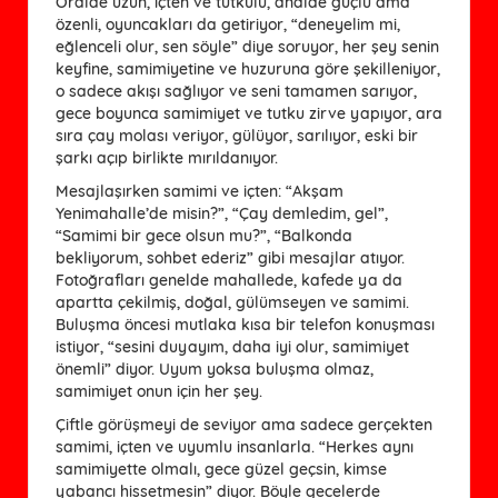
Oralde uzun, içten ve tutkulu, analde güçlü ama
özenli, oyuncakları da getiriyor, “deneyelim mi,
eğlenceli olur, sen söyle” diye soruyor, her şey senin
keyfine, samimiyetine ve huzuruna göre şekilleniyor,
o sadece akışı sağlıyor ve seni tamamen sarıyor,
gece boyunca samimiyet ve tutku zirve yapıyor, ara
sıra çay molası veriyor, gülüyor, sarılıyor, eski bir
şarkı açıp birlikte mırıldanıyor.
Mesajlaşırken samimi ve içten: “Akşam
Yenimahalle’de misin?”, “Çay demledim, gel”,
“Samimi bir gece olsun mu?”, “Balkonda
bekliyorum, sohbet ederiz” gibi mesajlar atıyor.
Fotoğrafları genelde mahallede, kafede ya da
apartta çekilmiş, doğal, gülümseyen ve samimi.
Buluşma öncesi mutlaka kısa bir telefon konuşması
istiyor, “sesini duyayım, daha iyi olur, samimiyet
önemli” diyor. Uyum yoksa buluşma olmaz,
samimiyet onun için her şey.
Çiftle görüşmeyi de seviyor ama sadece gerçekten
samimi, içten ve uyumlu insanlarla. “Herkes aynı
samimiyette olmalı, gece güzel geçsin, kimse
yabancı hissetmesin” diyor. Böyle gecelerde