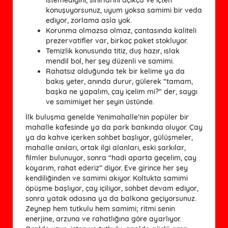
konuşuyorsunuz, uyum yoksa samimi bir veda
ediyor, zorlama asla yok.
Korunma olmazsa olmaz, çantasında kaliteli
prezervatifler var, birkaç paket stokluyor.
Temizlik konusunda titiz, duş hazır, ıslak
mendil bol, her şey düzenli ve samimi.
Rahatsız olduğunda tek bir kelime ya da
bakış yeter, anında durur, gülerek “tamam,
başka ne yapalım, çay içelim mi?” der, saygı
ve samimiyet her şeyin üstünde.
İlk buluşma genelde Yenimahalle’nin popüler bir
mahalle kafesinde ya da park bankında oluyor. Çay
ya da kahve içerken sohbet başlıyor, gülüşmeler,
mahalle anıları, ortak ilgi alanları, eski şarkılar,
filmler bulunuyor, sonra “hadi aparta geçelim, çay
koyarım, rahat ederiz” diyor. Eve girince her şey
kendiliğinden ve samimi akıyor. Koltukta samimi
öpüşme başlıyor, çay içiliyor, sohbet devam ediyor,
sonra yatak odasına ya da balkona geçiyorsunuz.
Zeynep hem tutkulu hem samimi; ritmi senin
enerjine, arzuna ve rahatlığına göre ayarlıyor.