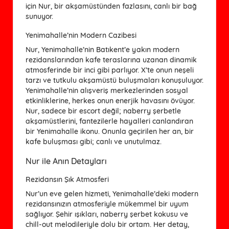
için Nur, bir akşamüstünden fazlasını, canlı bir bağ
sunuyor.
Yenimahalle’nin Modern Cazibesi
Nur, Yenimahalle’nin Batıkent’e yakın modern
rezidanslarından kafe teraslarına uzanan dinamik
atmosferinde bir inci gibi parlıyor. X’te onun neşeli
tarzı ve tutkulu akşamüstü buluşmaları konuşuluyor.
Yenimahalle’nin alışveriş merkezlerinden sosyal
etkinliklerine, herkes onun enerjik havasını övüyor.
Nur, sadece bir escort değil; naberry şerbetle
akşamüstlerini, fantezilerle hayalleri canlandıran
bir Yenimahalle ikonu. Onunla geçirilen her an, bir
kafe buluşması gibi; canlı ve unutulmaz.
Nur ile Anın Detayları
Rezidansın Şık Atmosferi
Nur’un eve gelen hizmeti, Yenimahalle’deki modern
rezidansınızın atmosferiyle mükemmel bir uyum
sağlıyor. Şehir ışıkları, naberry şerbet kokusu ve
chill-out melodileriyle dolu bir ortam. Her detay,