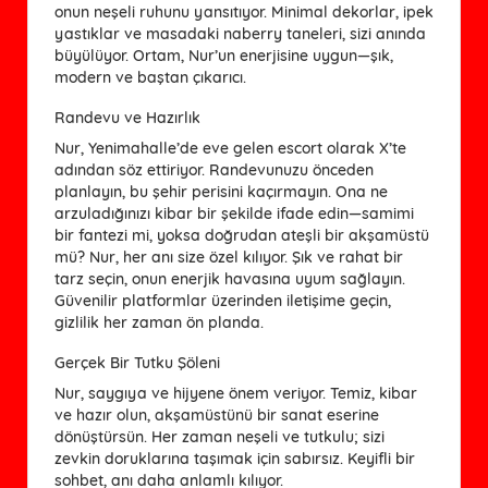
onun neşeli ruhunu yansıtıyor. Minimal dekorlar, ipek
yastıklar ve masadaki naberry taneleri, sizi anında
büyülüyor. Ortam, Nur’un enerjisine uygun—şık,
modern ve baştan çıkarıcı.
Randevu ve Hazırlık
Nur, Yenimahalle’de eve gelen escort olarak X’te
adından söz ettiriyor. Randevunuzu önceden
planlayın, bu şehir perisini kaçırmayın. Ona ne
arzuladığınızı kibar bir şekilde ifade edin—samimi
bir fantezi mi, yoksa doğrudan ateşli bir akşamüstü
mü? Nur, her anı size özel kılıyor. Şık ve rahat bir
tarz seçin, onun enerjik havasına uyum sağlayın.
Güvenilir platformlar üzerinden iletişime geçin,
gizlilik her zaman ön planda.
Gerçek Bir Tutku Şöleni
Nur, saygıya ve hijyene önem veriyor. Temiz, kibar
ve hazır olun, akşamüstünü bir sanat eserine
dönüştürsün. Her zaman neşeli ve tutkulu; sizi
zevkin doruklarına taşımak için sabırsız. Keyifli bir
sohbet, anı daha anlamlı kılıyor.