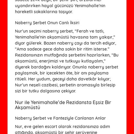
uyandırırken hayal gücünüzü Yenimahalle’nin
hareketli sokaklarına taşıyor.
Naberry Şerbet Onun Canlı İksiri
Nur’un seçimi naberry şerbet, “Ferah ve tatlı,
Yenimahalle’nin akşamüstü havasına tam yakışır,”
diyor gülerek. Bazen naberry çayı da tercih ediyor,
“Ama sadece gece daha sakin bir ritim isterse.”
Rezidansınızın mutfağında şerbetini hazırlarken, “Bu
akşamüstü, enerjimizi ve tutkuyu kutlayalım,”
diyerek bardağını kaldırıyor. Onunla naberry şerbet
paylaşmak, bir içecekten öte, bir anı paylaşma
ritüeli. Her yudum, geceyi daha davetkâr kılıyor;
Nur’un neşeli cazibesi, şerbetin aromasıyla birleşip
sizi bir tutku dalgasına çekiyor.
Nur ile Yenimahalle’de Rezidansta Eşsiz Bir
Akşamüstü
Naberry Şerbet ve Fanteziyle Canlanan Anlar
Nur, eve gelen escort olarak rezidansınıza adım
attığında, akşamüstü bir şehir serüvenine