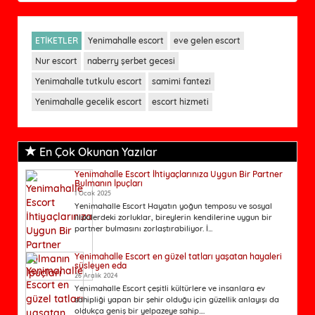
ETİKETLER
Yenimahalle escort
eve gelen escort
Nur escort
naberry şerbet gecesi
Yenimahalle tutkulu escort
samimi fantezi
Yenimahalle gecelik escort
escort hizmeti
En Çok Okunan Yazılar
Yenimahalle Escort İhtiyaçlarınıza Uygun Bir Partner
Bulmanın İpuçları
1 Ocak 2025
Yenimahalle Escort Hayatın yoğun temposu ve sosyal
ilişkilerdeki zorluklar, bireylerin kendilerine uygun bir
partner bulmasını zorlaştırabiliyor. İ...
Yenimahalle Escort en güzel tatları yaşatan hayaleri
süsleyen eda
26 Aralık 2024
Yenimahalle Escort çeşitli kültürlere ve insanlara ev
sahipliği yapan bir şehir olduğu için güzellik anlayışı da
oldukça geniş bir yelpazeye sahip....