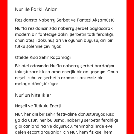
Nur ile Farklı Anlar
Rezidansta Naberry Şerbet ve Fantezi Akşamüstü
Nur’la rezidansınızda naberry şerbet paylaşarak
modern bir fanteziye dalın. Şerbetin tatlı ferahlığı,
onun ateşli dokunuşları ve oyunun büyüsü, anı bir
tutku şölenine çeviriyor.
Otelde Kısa Şehir Kaçamağı
Bir otel odasında Nur’la naberry şerbet bardağını
tokuşturarak kısa ama enerjik bir an yaşayın. Onun
neşeli ruhu ve şerbetin aroması, anı eşsiz bir
molaya dönüştürüyor.
Nur’un Nitelikleri
Neşeli ve Tutkulu Enerji
Nur, her anı bir şehir festivaline dönüştürüyor. Kısa
ya da uzun, her buluşma, naberry şerbetin ferahlığı
gibi canlandırıcı ve doyurucu. Yenimahalle’de eve
gelen escort arayanlar için Nur, hem fiziksel hem