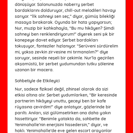
dönüşüyor. Salonunuzda naberry şerbet
bardaklarını dolduruyor, chill-out melodileri havayı
sarıyor. “İlk sahneyi sen seç,” diyor, gümüş bilekliği
masaya bırakarak. Oyunda bir hata yapıyorsun;
Nur, muzip bir kahkahayla, “Bu mu hikâyen? Şimdi
sahneyi ben renklendiriyorum!” diyerek seni şık bir
kanepeye davet ediyor. Şerbet bardakları
tokuşuyor, fanteziler hızlanıyor. “Serüveni sürdürelim
mi, yoksa zevkin zirvesine mi tırmanalım?” diye
soruyor, sesinde neşeli bir çekimle. Nur’la geçirilen
akşamüstü, bir şerbet yudumundan tutku şölenine
uzanan bir macera.
Sohbetiyle de Etkileyici
Nur, sadece fiziksel değil, zihinsel olarak da sizi
etkisi altına alır. Şerbet yudumlarken, “Bir keresinde
partnerim hikâyeyi unuttu, geceyi ben bir kafe
rüyasına çevirdim!” diye anlatıyor, gözlerinde bir
parıltı. Anıları, sizi gülümsetirken ona daha yakın
hissettiriyor. “Benimle yatakta da, sohbette de
Yenimahalle’nin enerjisini hissedersin,” diyor, ve
haklı. Yenimahalle’de eve gelen escort arayanlar