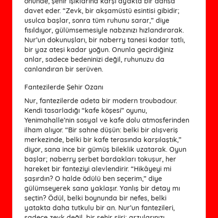
önünde, şehir ışıklarına karşı ayakta bir dansa
davet eder. “Zevk, bir akşamüstü esintisi gibidir;
usulca başlar, sonra tüm ruhunu sarar,” diye
fısıldıyor, gülümsemesiyle nabzınızı hızlandırarak.
Nur’un dokunuşları, bir naberry tanesi kadar tatlı,
bir yaz ateşi kadar yoğun. Onunla geçirdiğiniz
anlar, sadece bedeninizi değil, ruhunuzu da
canlandıran bir serüven.
Fantezilerde Şehir Ozanı
Nur, fantezilerde adeta bir modern troubadour.
Kendi tasarladığı “kafe köşesi” oyunu,
Yenimahalle’nin sosyal ve kafe dolu atmosferinden
ilham alıyor. “Bir sahne düşün: belki bir alışveriş
merkezinde, belki bir kafe terasında karşılaştık,”
diyor, sana ince bir gümüş bileklik uzatarak. Oyun
başlar; naberry şerbet bardakları tokuşur, her
hareket bir fanteziyi alevlendirir. “Hikâyeyi mi
şaşırdın? O halde ödülü ben seçerim,” diye
gülümseyerek sana yaklaşır. Yanlış bir detay mı
seçtin? Ödül, belki boynunda bir nefes, belki
yatakta daha tutkulu bir an. Nur’un fantezileri,
sadece zevk değil, bir şehir şiiri; arzularınızı