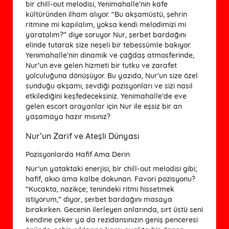
bir chill-out melodisi, Yenimahalle’nin kafe
kültüründen ilham alıyor. “Bu akşamüstü, şehrin
ritmine mi kapılalım, yoksa kendi melodimizi mi
yaratalım?” diye soruyor Nur, şerbet bardağını
elinde tutarak size neşeli bir tebessümle bakıyor.
Yenimahalle’nin dinamik ve çağdaş atmosferinde,
Nur’un eve gelen hizmeti bir tutku ve zarafet
yolculuğuna dönüşüyor. Bu yazıda, Nur’un size özel
sunduğu akşamı, sevdiği pozisyonları ve sizi nasıl
etkilediğini keşfedeceksiniz. Yenimahalle’de eve
gelen escort arayanlar için Nur ile eşsiz bir an
yaşamaya hazır mısınız?
Nur’un Zarif ve Ateşli Dünyası
Pozisyonlarda Hafif Ama Derin
Nur’un yataktaki enerjisi, bir chill-out melodisi gibi;
hafif, akıcı ama kalbe dokunan. Favori pozisyonu?
“Kucakta, nazikçe; tenindeki ritmi hissetmek
istiyorum,” diyor, şerbet bardağını masaya
bırakırken. Gecenin ilerleyen anlarında, sırt üstü seni
kendine çeker ya da rezidansınızın geniş penceresi