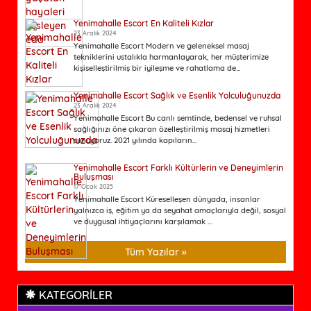
Yenimahalle Escort En Kaliteli Kızlar
23 Aralık 2024
Yenimahalle Escort Modern ve geleneksel masaj
tekniklerini ustalıkla harmanlayarak, her müşterimize
kişiselleştirilmiş bir iyileşme ve rahatlama de...
Yenimahalle Escort Sağlık ve Esenlik Yolculuğunuzda
23 Aralık 2024
Yenimahalle Escort Bu canlı semtinde, bedensel ve ruhsal
sağlığınızı öne çıkaran özelleştirilmiş masaj hizmetleri
sunuyoruz. 2021 yılında kapıların...
Yenimahalle Escort Farklı Kültürlerin ve Deneyimlerin
Buluşması
17 Ocak 2025
Yenimahalle Escort Küreselleşen dünyada, insanlar
yalnızca iş, eğitim ya da seyahat amaçlarıyla değil, sosyal
ve duygusal ihtiyaçlarını karşılamak ...
Tüm Yazılar »
KATEGORİLER