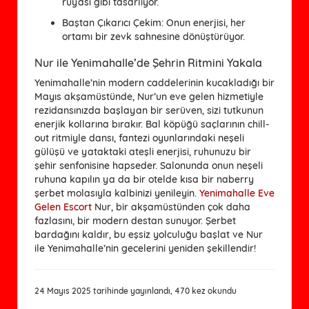
rüyası gibi tasarlıyor.
Baştan Çıkarıcı Çekim
: Onun enerjisi, her
ortamı bir zevk sahnesine dönüştürüyor.
Nur ile Yenimahalle’de Şehrin Ritmini Yakala
Yenimahalle’nin modern caddelerinin kucakladığı bir
Mayıs akşamüstünde, Nur’un eve gelen hizmetiyle
rezidansınızda başlayan bir serüven, sizi tutkunun
enerjik kollarına bırakır. Bal köpüğü saçlarının chill-
out ritmiyle dansı, fantezi oyunlarındaki neşeli
gülüşü ve yataktaki ateşli enerjisi, ruhunuzu bir
şehir senfonisine hapseder. Salonunda onun neşeli
ruhuna kapılın ya da bir otelde kısa bir naberry
şerbet molasıyla kalbinizi yenileyin.
Yenimahalle Eve
Gelen Escort
Nur, bir akşamüstünden çok daha
fazlasını, bir modern destan sunuyor. Şerbet
bardağını kaldır, bu eşsiz yolculuğu başlat ve Nur
ile Yenimahalle’nin gecelerini yeniden şekillendir!
24 Mayıs 2025 tarihinde yayınlandı, 470 kez okundu