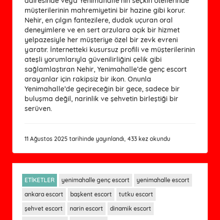
dairesinde veya Yenimahalle’nin seçkin otellerinde
müşterilerinin mahremiyetini bir hazine gibi korur.
Nehir, en çılgın fantezilere, dudak uçuran oral
deneyimlere ve en sert arzulara açık bir hizmet
yelpazesiyle her müşteriye özel bir zevk evreni
yaratır. İnternetteki kusursuz profili ve müşterilerinin
ateşli yorumlarıyla güvenilirliğini çelik gibi
sağlamlaştıran Nehir, Yenimahalle’de genç escort
arayanlar için rakipsiz bir ikon. Onunla
Yenimahalle’de geçireceğin bir gece, sadece bir
buluşma değil, narinlik ve şehvetin birleştiği bir
serüven.
11 Ağustos 2025 tarihinde yayınlandı, 433 kez okundu
ETİKETLER
yenimahalle genç escort
yenimahalle escort
ankara escort
başkent escort
tutku escort
şehvet escort
narin escort
dinamik escort