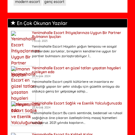
modern escort
genç escort
En Çok Okunan Yazılar
Yenimahalle Escort İhtiyaçlarınıza Uygun Bir Partner
Bulmanın İpuçları
1 Ocak 2025
Yenimahalle Escort Hayatın yoğun temposu ve sosyal
ilişkilerdeki zorluklar, bireylerin kendilerine uygun bir
partner bulmasını zorlaştırabiliyor. İ...
Yenimahalle Escort en güzel tatları yaşatan hayaleri
süsleyen eda
26 Aralık 2024
Yenimahalle Escort çeşitli kültürlere ve insanlara ev
sahipliği yapan bir şehir olduğu için güzellik anlayışı da
oldukça geniş bir yelpazeye sahip....
Yenimahalle Escort Sağlık ve Esenlik Yolculuğunuzda
23 Aralık 2024
Yenimahalle Escort Bu canlı semtinde, bedensel ve ruhsal
sağlığınızı öne çıkaran özelleştirilmiş masaj hizmetleri
sunuyoruz. 2021 yılında kapıların...
Yenimahalle Escort En Kaliteli Kızlar