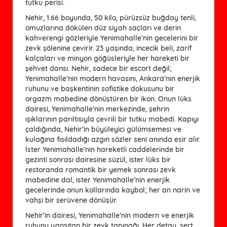
tutku perisi.
Nehir, 1.66 boyunda, 50 kilo, pürüzsüz buğday tenli,
omuzlarına dökülen düz siyah saçları ve derin
kahverengi gözleriyle Yenimahalle’nin gecelerini bir
zevk şölenine çevirir. 23 yaşında, incecik beli, zarif
kalçaları ve minyon göğüsleriyle her hareketi bir
şehvet dansı. Nehir, sadece bir escort değil;
Yenimahalle’nin modern havasını, Ankara’nın enerjik
ruhunu ve başkentinin sofistike dokusunu bir
orgazm mabedine dönüştüren bir ikon. Onun lüks
dairesi, Yenimahalle’nin merkezinde, şehrin
ışıklarının parıltısıyla çevrili bir tutku mabedi. Kapıyı
çaldığında, Nehir’in büyüleyici gülümsemesi ve
kulağına fısıldadığı azgın sözler seni anında esir alır.
İster Yenimahalle’nin hareketli caddelerinde bir
gezinti sonrası dairesine süzül, ister lüks bir
restoranda romantik bir yemek sonrası zevk
mabedine dal, ister Yenimahalle’nin enerjik
gecelerinde onun kollarında kaybol; her an narin ve
vahşi bir serüvene dönüşür.
Nehir’in dairesi, Yenimahalle’nin modern ve enerjik
ruhunu yansıtan bir zevk tapınağı. Her detay, sert