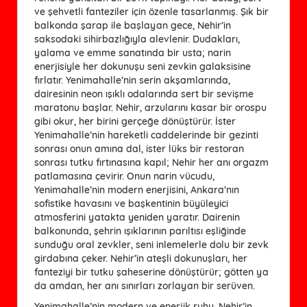
ve şehvetli fanteziler için özenle tasarlanmış. Şık bir
balkonda şarap ile başlayan gece, Nehir’in
saksodaki sihirbazlığıyla alevlenir. Dudakları,
yalama ve emme sanatında bir usta; narin
enerjisiyle her dokunuşu seni zevkin galaksisine
fırlatır. Yenimahalle’nin serin akşamlarında,
dairesinin neon ışıklı odalarında sert bir sevişme
maratonu başlar. Nehir, arzularını kasar bir orospu
gibi okur, her birini gerçeğe dönüştürür. İster
Yenimahalle’nin hareketli caddelerinde bir gezinti
sonrası onun amına dal, ister lüks bir restoran
sonrası tutku fırtınasına kapıl; Nehir her anı orgazm
patlamasına çevirir. Onun narin vücudu,
Yenimahalle’nin modern enerjisini, Ankara’nın
sofistike havasını ve başkentinin büyüleyici
atmosferini yatakta yeniden yaratır. Dairenin
balkonunda, şehrin ışıklarının parıltısı eşliğinde
sunduğu oral zevkler, seni inlemelerle dolu bir zevk
girdabına çeker. Nehir’in ateşli dokunuşları, her
fanteziyi bir tutku şaheserine dönüştürür; götten ya
da amdan, her anı sınırları zorlayan bir serüven.
Yenimahalle’nin modern ve enerjik ruhu, Nehir’in