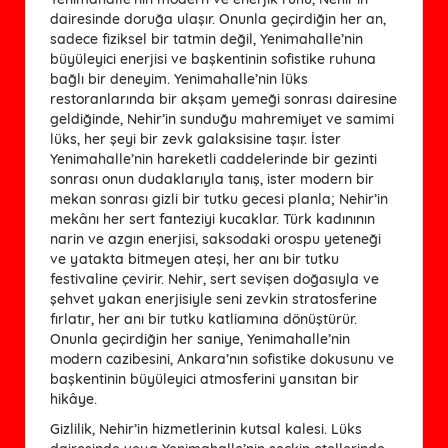
dairesinde doruğa ulaşır. Onunla geçirdiğin her an,
sadece fiziksel bir tatmin değil, Yenimahalle’nin
büyüleyici enerjisi ve başkentinin sofistike ruhuna
bağlı bir deneyim. Yenimahalle’nin lüks
restoranlarında bir akşam yemeği sonrası dairesine
geldiğinde, Nehir’in sunduğu mahremiyet ve samimi
lüks, her şeyi bir zevk galaksisine taşır. İster
Yenimahalle’nin hareketli caddelerinde bir gezinti
sonrası onun dudaklarıyla tanış, ister modern bir
mekan sonrası gizli bir tutku gecesi planla; Nehir’in
mekânı her sert fanteziyi kucaklar. Türk kadınının
narin ve azgın enerjisi, saksodaki orospu yeteneği
ve yatakta bitmeyen ateşi, her anı bir tutku
festivaline çevirir. Nehir, sert sevişen doğasıyla ve
şehvet yakan enerjisiyle seni zevkin stratosferine
fırlatır, her anı bir tutku katliamına dönüştürür.
Onunla geçirdiğin her saniye, Yenimahalle’nin
modern cazibesini, Ankara’nın sofistike dokusunu ve
başkentinin büyüleyici atmosferini yansıtan bir
hikâye.
Gizlilik, Nehir’in hizmetlerinin kutsal kalesi. Lüks