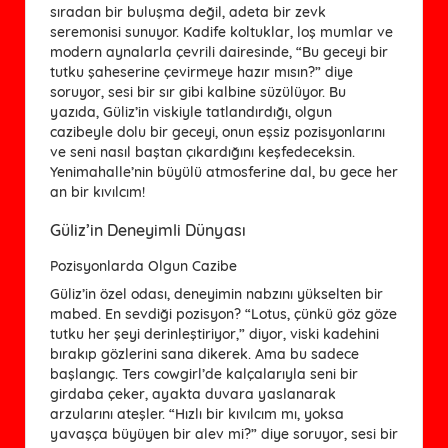
sıradan bir buluşma değil, adeta bir zevk
seremonisi sunuyor. Kadife koltuklar, loş mumlar ve
modern aynalarla çevrili dairesinde, “Bu geceyi bir
tutku şaheserine çevirmeye hazır mısın?” diye
soruyor, sesi bir sır gibi kalbine süzülüyor. Bu
yazıda, Güliz’in viskiyle tatlandırdığı, olgun
cazibeyle dolu bir geceyi, onun eşsiz pozisyonlarını
ve seni nasıl baştan çıkardığını keşfedeceksin.
Yenimahalle’nin büyülü atmosferine dal, bu gece her
an bir kıvılcım!
Güliz’in Deneyimli Dünyası
Pozisyonlarda Olgun Cazibe
Güliz’in özel odası, deneyimin nabzını yükselten bir
mabed. En sevdiği pozisyon? “Lotus, çünkü göz göze
tutku her şeyi derinleştiriyor,” diyor, viski kadehini
bırakıp gözlerini sana dikerek. Ama bu sadece
başlangıç. Ters cowgirl’de kalçalarıyla seni bir
girdaba çeker, ayakta duvara yaslanarak
arzularını ateşler. “Hızlı bir kıvılcım mı, yoksa
yavaşça büyüyen bir alev mi?” diye soruyor, sesi bir