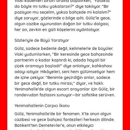
Viski kadehleri birbiri ardına boşalırken, “Yatakta
da böyle mi tutku yakalarsın?” diye takılıyor. “Bir
pozisyon mu seçelim, yoksa bahçede mi kalalım?”
diye soruyor, gözlerinde o bilge ışıltı. Güliz’le gece,
olgun cazibe oyunundan doğan bir tutku dalgası;
her an, zevkin en gizli köşelerini aydınlatıyor.
Sözleriyle de Büyü Yaratıyor
Güliz, sadece bedenle değil, kelimelerle de büyüler.
Viski yudumlarken, “Bir keresinde gece bahçesinde
partnerim o kadar kaptırdı ki, odada hayali bir
çiçek aramaya başladı!” diye anlatıyor, kahkahası
odayı ısıtıyor. Hikâyeleri, seni hem gülümsetiyor hem
de içine çekiyor. “Benimle geçirdiğin anlar, sadece
bir gece değil, bir tutku mirası,” diyor, ve haklı.
Yenimahalle’de olgun escort arayanlar için Güliz, bir
randevudan fazlasını sunuyor—bir sofistike serüven.
Yenimahallenin Çarpıcı İkonu
Güliz, Yenimahalle’de bir fenomen. X’te onun olgun
cazibesi ve gece bahçesi fantezileri herkesin dilinde.
Batıkent’ten Demetevler’e, onun etkileyici