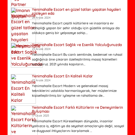
Yenimahalle Escort en güzel tatları yaşatan hayaleri
süsleyen eda
26 Aralık 2024
Yenimahalle Escort çeşitli kültürlere ve insanlara ev
sahipliği yapan bir şehir olduğu için güzellik anlayışı da
oldukça geniş bir yelpazeye sahip....
Yenimahalle Escort Sağlık ve Esenlik Yolculuğunuzda
23 Aralık 2024
Yenimahalle Escort Bu canlı semtinde, bedensel ve ruhsal
sağlığınızı öne çıkaran özelleştirilmiş masaj hizmetleri
sunuyoruz. 2021 yılında kapıların...
Yenimahalle Escort En Kaliteli Kızlar
23 Aralık 2024
Yenimahalle Escort Modern ve geleneksel masaj
tekniklerini ustalıkla harmanlayarak, her müşterimize
kişiselleştirilmiş bir iyileşme ve rahatlama de...
Yenimahalle Escort Farklı Kültürlerin ve Deneyimlerin
Buluşması
17 Ocak 2025
Yenimahalle Escort Küreselleşen dünyada, insanlar
yalnızca iş, eğitim ya da seyahat amaçlarıyla değil, sosyal
ve duygusal ihtiyaçlarını karşılamak ...