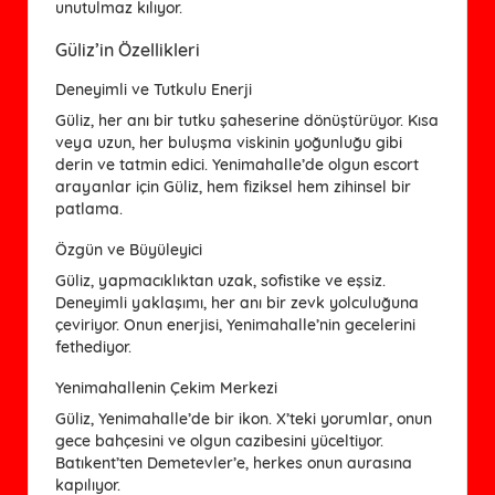
unutulmaz kılıyor.
Güliz’in Özellikleri
Deneyimli ve Tutkulu Enerji
Güliz, her anı bir tutku şaheserine dönüştürüyor. Kısa
veya uzun, her buluşma viskinin yoğunluğu gibi
derin ve tatmin edici. Yenimahalle’de olgun escort
arayanlar için Güliz, hem fiziksel hem zihinsel bir
patlama.
Özgün ve Büyüleyici
Güliz, yapmacıklıktan uzak, sofistike ve eşsiz.
Deneyimli yaklaşımı, her anı bir zevk yolculuğuna
çeviriyor. Onun enerjisi, Yenimahalle’nin gecelerini
fethediyor.
Yenimahallenin Çekim Merkezi
Güliz, Yenimahalle’de bir ikon. X’teki yorumlar, onun
gece bahçesini ve olgun cazibesini yüceltiyor.
Batıkent’ten Demetevler’e, herkes onun aurasına
kapılıyor.