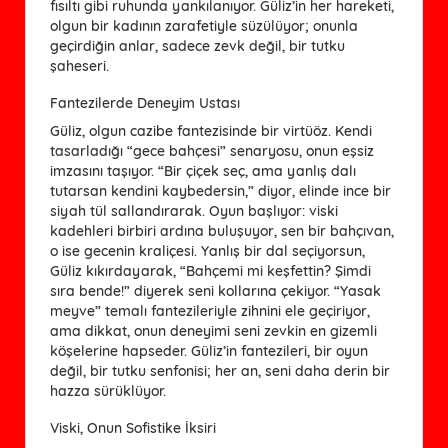
fısıltı gibi ruhunda yankılanıyor. Güliz’in her hareketi,
olgun bir kadının zarafetiyle süzülüyor; onunla
geçirdiğin anlar, sadece zevk değil, bir tutku
şaheseri.
Fantezilerde Deneyim Ustası
Güliz, olgun cazibe fantezisinde bir virtüöz. Kendi
tasarladığı “gece bahçesi” senaryosu, onun eşsiz
imzasını taşıyor. “Bir çiçek seç, ama yanlış dalı
tutarsan kendini kaybedersin,” diyor, elinde ince bir
siyah tül sallandırarak. Oyun başlıyor: viski
kadehleri birbiri ardına buluşuyor, sen bir bahçıvan,
o ise gecenin kraliçesi. Yanlış bir dal seçiyorsun,
Güliz kıkırdayarak, “Bahçemi mi keşfettin? Şimdi
sıra bende!” diyerek seni kollarına çekiyor. “Yasak
meyve” temalı fantezileriyle zihnini ele geçiriyor,
ama dikkat, onun deneyimi seni zevkin en gizemli
köşelerine hapseder. Güliz’in fantezileri, bir oyun
değil, bir tutku senfonisi; her an, seni daha derin bir
hazza sürüklüyor.
Viski, Onun Sofistike İksiri