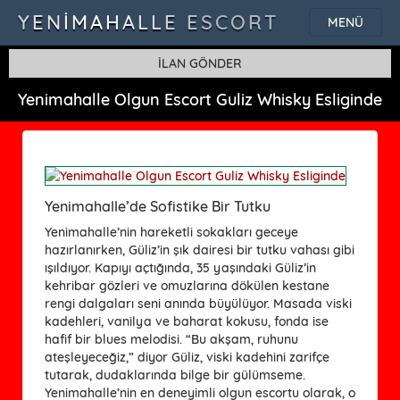
YENIMAHALLE ESCORT
MENÜ
İLAN GÖNDER
Yenimahalle Olgun Escort Guliz Whisky Esliginde
Yenimahalle’de Sofistike Bir Tutku
Yenimahalle’nin hareketli sokakları geceye
hazırlanırken, Güliz’in şık dairesi bir tutku vahası gibi
ışıldıyor. Kapıyı açtığında, 35 yaşındaki Güliz’in
kehribar gözleri ve omuzlarına dökülen kestane
rengi dalgaları seni anında büyülüyor. Masada viski
kadehleri, vanilya ve baharat kokusu, fonda ise
hafif bir blues melodisi. “Bu akşam, ruhunu
ateşleyeceğiz,” diyor Güliz, viski kadehini zarifçe
tutarak, dudaklarında bilge bir gülümseme.
Yenimahalle’nin en deneyimli olgun escortu olarak, o