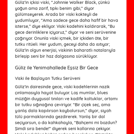
Güliz’in içkisi viski, “Johnnie Walker Black, çünkü
yoğun ama zarif, tıpkı benim gibi,” diyor
gülümseyerek. Arada bir viski kokteyli de
yudumluyor, “Ama sadece gece daha hafif bir hava
isterse,” diye ekliyor. Viski kadehini kaldırarak, “Bu
gece derinliklere içiyoruz,” diyor ve seni serüvenine
çağırıyor. Onunla viski içmek, bir içkiden öte, bir
tutku ritüeli. Her yudum, geceyi daha da ısıtıyor;
Güliz’in olgun enerjisi, viskinin baharatlı notalarıyla
birleşip seni bir haz dalgasına sürüklüyor.
Güliz ile Yenimahallede Eşsiz Bir Gece
Viski ile Başlayan Tutku Serüveni
Güliz’in dairesinde gece, viski kadehlerinin nazik
çınlamasıyla hayat buluyor. Loş mumlar, blues
müziğin duygusal tınıları ve kadife koltuklar, ortamı
bir tutku sığınağına çeviriyor. “Bir çiçek seç, ama
yanlış dala kapılırsan kaybolursun,” diyor, siyah
tülü parmaklarında gezdirerek. Yanlış bir dal
seçiyorsun, o da kahkahayla, “Bahçemi mi bozdun?
Şimdi sıra bende!” diyerek seni kollarına çekiyor.