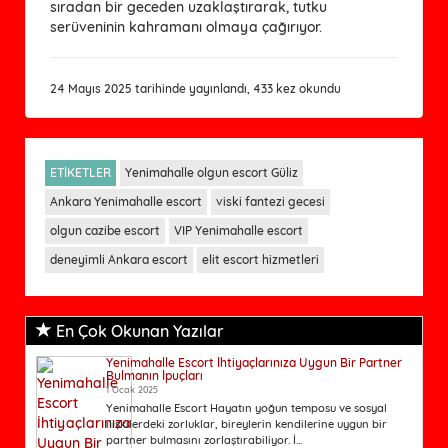
sıradan bir geceden uzaklaştırarak, tutku
serüveninin kahramanı olmaya çağırıyor.
24 Mayıs 2025 tarihinde yayınlandı, 433 kez okundu
ETİKETLER
Yenimahalle olgun escort Güliz
Ankara Yenimahalle escort
viski fantezi gecesi
olgun cazibe escort
VIP Yenimahalle escort
deneyimli Ankara escort
elit escort hizmetleri
En Çok Okunan Yazılar
Yenimahalle Escort İhtiyaçlarınıza Uygun Bir Partner
Bulmanın İpuçları
1 Ocak 2025
Yenimahalle Escort Hayatın yoğun temposu ve sosyal
ilişkilerdeki zorluklar, bireylerin kendilerine uygun bir
partner bulmasını zorlaştırabiliyor. İ...