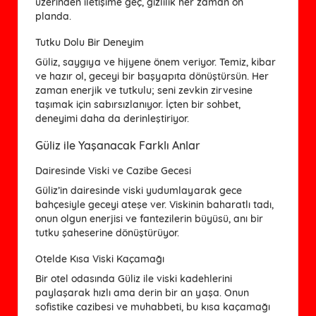
üzerinden iletişime geç, gizlilik her zaman ön
planda.
Tutku Dolu Bir Deneyim
Güliz, saygıya ve hijyene önem veriyor. Temiz, kibar
ve hazır ol, geceyi bir başyapıta dönüştürsün. Her
zaman enerjik ve tutkulu; seni zevkin zirvesine
taşımak için sabırsızlanıyor. İçten bir sohbet,
deneyimi daha da derinleştiriyor.
Güliz ile Yaşanacak Farklı Anlar
Dairesinde Viski ve Cazibe Gecesi
Güliz’in dairesinde viski yudumlayarak gece
bahçesiyle geceyi ateşe ver. Viskinin baharatlı tadı,
onun olgun enerjisi ve fantezilerin büyüsü, anı bir
tutku şaheserine dönüştürüyor.
Otelde Kısa Viski Kaçamağı
Bir otel odasında Güliz ile viski kadehlerini
paylaşarak hızlı ama derin bir an yaşa. Onun
sofistike cazibesi ve muhabbeti, bu kısa kaçamağı