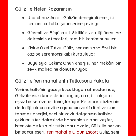
Güliz ile Neler Kazanırsın
Unutulmaz Anlar
: Güliz’in deneyimli enerjisi,
her anı bir tutku şaheserine çeviriyor.
Güvenli ve Büyüleyici
: Gizliliğe verdiği önem ve
dairesinin atmosferi, tam bir konfor sunuyor.
Kişiye Özel Tutku
: Güliz, her anı sana özel bir
cazibe seremonisi gibi kurguluyor.
Büyüleyici Çekim
: Onun enerjisi, her mekânı bir
zevk mabedine dönüştürüyor.
Güliz ile Yenimahallenin Tutkusunu Yakala
Yenimahalle’nin geceyi kucaklayan atmosferinde,
Güliz ile viski kadehlerini paylaşmak, bir akşamı
eşsiz bir serüvene dönüştürüyor. Kehribar gözlerinin
derinliği, olgun cazibe oyununun zarif ritmi ve sınır
tanımaz enerjisi, seni bir zevk dalgasının kalbine
çekiyor. İster dairesinde bahçenin sırlarını keşfet,
ister otelde kısa bir tutku anı yakala, Güliz ile her an
bir sanat eseri.
Yenimahalle Olgun Escort
Güliz, seni