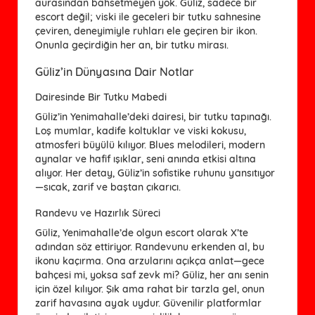
aurasından bahsetmeyen yok. Güliz, sadece bir
escort değil; viski ile geceleri bir tutku sahnesine
çeviren, deneyimiyle ruhları ele geçiren bir ikon.
Onunla geçirdiğin her an, bir tutku mirası.
Güliz’in Dünyasına Dair Notlar
Dairesinde Bir Tutku Mabedi
Güliz’in Yenimahalle’deki dairesi, bir tutku tapınağı.
Loş mumlar, kadife koltuklar ve viski kokusu,
atmosferi büyülü kılıyor. Blues melodileri, modern
aynalar ve hafif ışıklar, seni anında etkisi altına
alıyor. Her detay, Güliz’in sofistike ruhunu yansıtıyor
—sıcak, zarif ve baştan çıkarıcı.
Randevu ve Hazırlık Süreci
Güliz, Yenimahalle’de olgun escort olarak X’te
adından söz ettiriyor. Randevunu erkenden al, bu
ikonu kaçırma. Ona arzularını açıkça anlat—gece
bahçesi mi, yoksa saf zevk mi? Güliz, her anı senin
için özel kılıyor. Şık ama rahat bir tarzla gel, onun
zarif havasına ayak uydur. Güvenilir platformlar