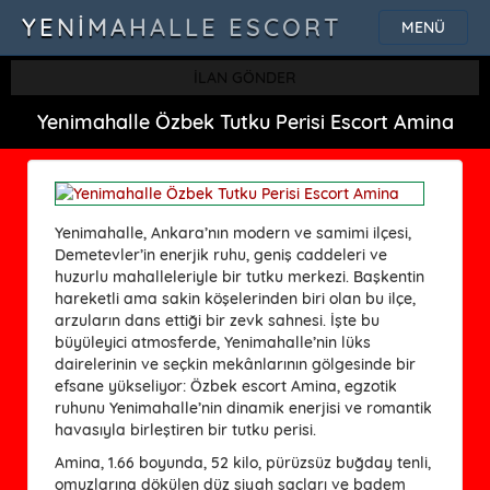
YENIMAHALLE ESCORT
MENÜ
İLAN GÖNDER
Yenimahalle Özbek Tutku Perisi Escort Amina
Yenimahalle, Ankara’nın modern ve samimi ilçesi,
Demetevler’in enerjik ruhu, geniş caddeleri ve
huzurlu mahalleleriyle bir tutku merkezi. Başkentin
hareketli ama sakin köşelerinden biri olan bu ilçe,
arzuların dans ettiği bir zevk sahnesi. İşte bu
büyüleyici atmosferde, Yenimahalle’nin lüks
dairelerinin ve seçkin mekânlarının gölgesinde bir
efsane yükseliyor: Özbek escort Amina, egzotik
ruhunu Yenimahalle’nin dinamik enerjisi ve romantik
havasıyla birleştiren bir tutku perisi.
Amina, 1.66 boyunda, 52 kilo, pürüzsüz buğday tenli,
omuzlarına dökülen düz siyah saçları ve badem