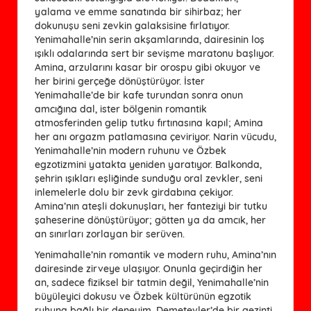
yalama ve emme sanatında bir sihirbaz; her
dokunuşu seni zevkin galaksisine fırlatıyor.
Yenimahalle’nin serin akşamlarında, dairesinin loş
ışıklı odalarında sert bir sevişme maratonu başlıyor.
Amina, arzularını kasar bir orospu gibi okuyor ve
her birini gerçeğe dönüştürüyor. İster
Yenimahalle’de bir kafe turundan sonra onun
amcığına dal, ister bölgenin romantik
atmosferinden gelip tutku fırtınasına kapıl; Amina
her anı orgazm patlamasına çeviriyor. Narin vücudu,
Yenimahalle’nin modern ruhunu ve Özbek
egzotizmini yatakta yeniden yaratıyor. Balkonda,
şehrin ışıkları eşliğinde sunduğu oral zevkler, seni
inlemelerle dolu bir zevk girdabına çekiyor.
Amina’nın ateşli dokunuşları, her fanteziyi bir tutku
şaheserine dönüştürüyor; götten ya da amcık, her
an sınırları zorlayan bir serüven.
Yenimahalle’nin romantik ve modern ruhu, Amina’nın
dairesinde zirveye ulaşıyor. Onunla geçirdiğin her
an, sadece fiziksel bir tatmin değil, Yenimahalle’nin
büyüleyici dokusu ve Özbek kültürünün egzotik
ruhuna bağlı bir deneyim. Demetevler’de bir gezinti