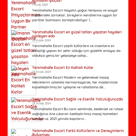
Bulmanın İpuçları
1 Ocak 2025
Yenimahalle Escort Hayatın yoğun temposu ve sosyal
ilişkilerdeki zorluklar, bireylerin kendilerine uygun bir
partner bulmasını zorlaştırabiliyor. İ...
Yenimahalle Escort en güzel tatları yaşatan hayaleri
süsleyen eda
26 Aralık 2024
Yenimahalle Escort çeşitli kültürlere ve insanlara ev
sahipliği yapan bir şehir olduğu için güzellik anlayışı da
oldukça geniş bir yelpazeye sahip....
Yenimahalle Escort En Kaliteli Kızlar
23 Aralık 2024
Yenimahalle Escort Modern ve geleneksel masaj
tekniklerini ustalıkla harmanlayarak, her müşterimize
kişiselleştirilmiş bir iyileşme ve rahatlama de...
Yenimahalle Escort Sağlık ve Esenlik Yolculuğunuzda
23 Aralık 2024
Yenimahalle Escort Bu canlı semtinde, bedensel ve ruhsal
sağlığınızı öne çıkaran özelleştirilmiş masaj hizmetleri
sunuyoruz. 2021 yılında kapıların...
Yenimahalle Escort Farklı Kültürlerin ve Deneyimlerin
Buluşması