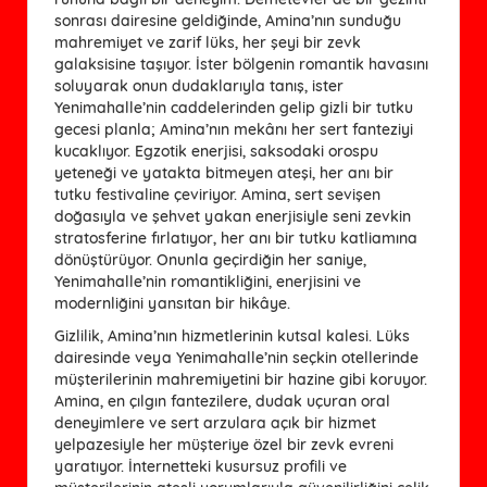
sonrası dairesine geldiğinde, Amina’nın sunduğu
mahremiyet ve zarif lüks, her şeyi bir zevk
galaksisine taşıyor. İster bölgenin romantik havasını
soluyarak onun dudaklarıyla tanış, ister
Yenimahalle’nin caddelerinden gelip gizli bir tutku
gecesi planla; Amina’nın mekânı her sert fanteziyi
kucaklıyor. Egzotik enerjisi, saksodaki orospu
yeteneği ve yatakta bitmeyen ateşi, her anı bir
tutku festivaline çeviriyor. Amina, sert sevişen
doğasıyla ve şehvet yakan enerjisiyle seni zevkin
stratosferine fırlatıyor, her anı bir tutku katliamına
dönüştürüyor. Onunla geçirdiğin her saniye,
Yenimahalle’nin romantikliğini, enerjisini ve
modernliğini yansıtan bir hikâye.
Gizlilik, Amina’nın hizmetlerinin kutsal kalesi. Lüks
dairesinde veya Yenimahalle’nin seçkin otellerinde
müşterilerinin mahremiyetini bir hazine gibi koruyor.
Amina, en çılgın fantezilere, dudak uçuran oral
deneyimlere ve sert arzulara açık bir hizmet
yelpazesiyle her müşteriye özel bir zevk evreni
yaratıyor. İnternetteki kusursuz profili ve