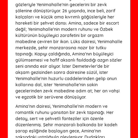
gözleriyle Yenimahalle’nin gecelerini bir zevk
şölenine dönüştürüyor. 26 yaşında, ince beli, zarif
kalçaları ve küçük ama kıvrımlı göğüsleriyle her
hareketi bir şehvet dansı. Amina, sadece bir escort
değil; Yenimahalle’nin modern ruhunu ve Özbek
kültürünün büyüleyici zarafetini bir orgazm
mabedine çeviren bir ikon. Lüks dairesi, Yenimahalle
merkezde, şehir manzarasına nazır bir tutku
tapınağı. Kapıyı çaldığında, Amina’nın büyüleyici
gülümsemesi ve hafif aksanlı fısıldadığı azgın sözler
seni anında esir alıyor. İster Demetevler’de bir
akşam gezisinden sonra dairesine süzül, ister
Yenimahalle’nin huzurlu caddelerinden gelip onun
kollarına dal, ister Yenimahalle’nin sakin
gecelerinden zevk mabedine adım at; her an vahşi
ve egzotik bir serüvene dönüşüyor.
Amina’nın dairesi, Yenimahalle’nin modern ve
romantik ruhunu yansıtan bir zevk tapınağı. Her
detay, sert ve şehvetli fanteziler için özenle
düzenlenmiş. Şehir manzaralı balkonda bir kadeh
şarap eşliğinde başlayan gece, Amina’nın
saksodaki ustalığıyla alevleniyor. Dudakları,