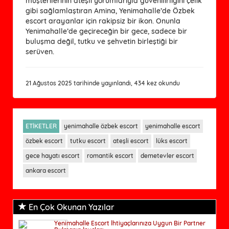
müşterilerinin ateşli yorumlarıyla güvenilirliğini çelik
gibi sağlamlaştıran Amina, Yenimahalle’de Özbek
escort arayanlar için rakipsiz bir ikon. Onunla
Yenimahalle’de geçireceğin bir gece, sadece bir
buluşma değil, tutku ve şehvetin birleştiği bir
serüven.
21 Ağustos 2025 tarihinde yayınlandı, 434 kez okundu
ETİKETLER
yenimahalle özbek escort
yenimahalle escort
özbek escort
tutku escort
ateşli escort
lüks escort
gece hayatı escort
romantik escort
demetevler escort
ankara escort
En Çok Okunan Yazılar
Yenimahalle Escort İhtiyaçlarınıza Uygun Bir Partner